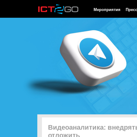
HTTP/1.0 200 OK Cache-Control: no-cache, private Date: Thu, 06
Мероприятия
Прес
Видеоаналитика: внедрять
отложить