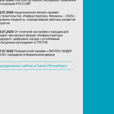
8.07.2026
СКБ Контур принял заседание Правления
ссоциации РУССОФТ
8.07.2026
Национальная бизнес-премия
Строительство. Инфраструктура. Финансы – 2026»:
азваны лауреаты, определившие векторы развития
трасли
8.07.2026
От точечной застройки к городам для
юдей: как прошел форум «Инфраструктура
удущего: цифровые города с устойчивым
ультурным наследием» в ТПП РФ
7.07.2026
Победителей премии «ЭКОТЕХ-ЛИДЕР
026» наградили в Мариинском дворце
родвижение сайтов в Санкт-Петербурге