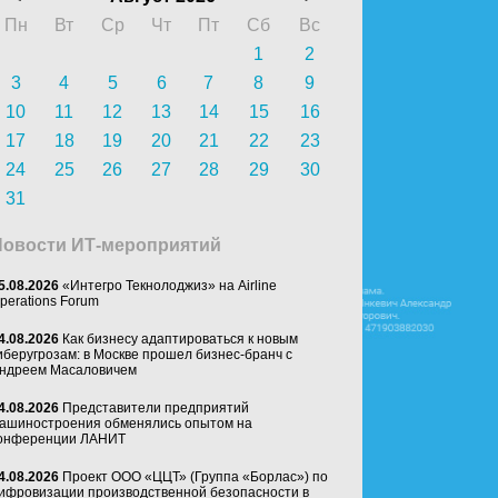
Пн
Вт
Ср
Чт
Пт
Сб
Вс
1
2
3
4
5
6
7
8
9
10
11
12
13
14
15
16
17
18
19
20
21
22
23
24
25
26
27
28
29
30
31
Новости ИТ-мероприятий
5.08.2026
«Интегро Текнолоджиз» на Airline
perations Forum
4.08.2026
Как бизнесу адаптироваться к новым
иберугрозам: в Москве прошел бизнес-бранч с
ндреем Масаловичем
4.08.2026
Представители предприятий
ашиностроения обменялись опытом на
онференции ЛАНИТ
4.08.2026
Проект ООО «ЦЦТ» (Группа «Борлас») по
ифровизации производственной безопасности в