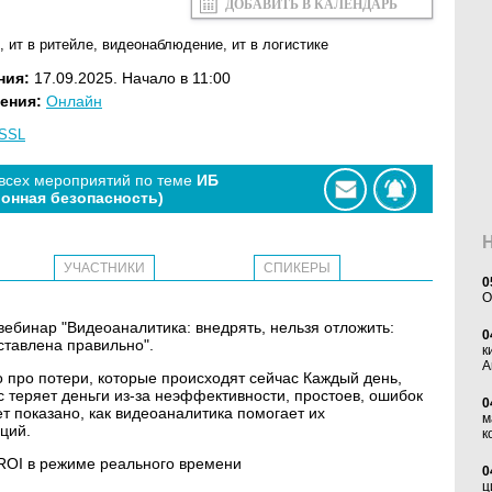
ДОБАВИТЬ В КАЛЕНДАРЬ
,
ит в ритейле
,
видеонаблюдение
,
ит в логистике
ния:
17.09.2025. Начало в 11:00
ения:
Онлайн
SSL
 всех мероприятий по теме
ИБ
онная безопасность)
УЧАСТНИКИ
СПИКЕРЫ
0
O
я вебинар "Видеоаналитика: внедрять, нельзя отложить:
0
ставлена правильно".
к
А
 про потери, которые происходят сейчас Каждый день,
с теряет деньги из-за неэффективности, простоев, ошибок
0
т показано, как видеоаналитика помогает их
м
ций.
к
 ROI в режиме реального времени
0
ц