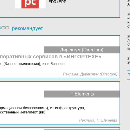
2
EDR+EPP
А
2
«
н
о
рекомендует
2
л
б
к
Директум (Directum)
рпоративных сервисов в «ИНГОРТЕХЕ»
2
2
я (бизнес-приложения),
ит в бизнесе
Реклама. Директум (Directum)
П
IT Elements
ормационная безопасность),
ит-инфраструктура,
сственный интеллект (ии)
Реклама. IT Elements