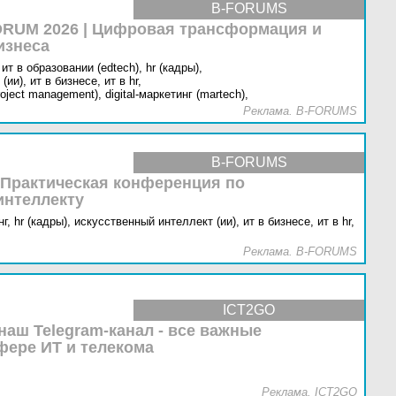
B-FORUMS
RUM 2026 | Цифровая трансформация и
изнеса
ит в образовании (edtech),
hr (кадры),
(ии),
ит в бизнесе,
ит в hr,
oject management),
digital-маркетинг (martech),
Реклама. B-FORUMS
B-FORUMS
 Практическая конференция по
интеллекту
г,
hr (кадры),
искусственный интеллект (ии),
ит в бизнесе,
ит в hr,
Реклама. B-FORUMS
ICT2GO
наш Telegram-канал - все важные
фере ИТ и телекома
Реклама. ICT2GO