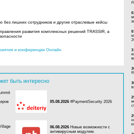
F
0
м
а
ю без лишних сотрудников и другие отраслевые кейсы
аправления развития комплексных решений TRASSIR, а
0
к
езопасности
2
риятия и конференции Онлайн
3
к
в
3
R
жет быть интересно
3
в
Summit
2
деров
05.08.2026
#PaymentSecurity 2026
м
с
2
н
к
Village
06.08.2026
Новые возможности с
антивирусным модулем.