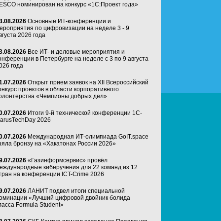
ESCO номинирован на конкурс «1С:Проект года»
3.08.2026
Основные ИТ-конференции и
ероприятия по цифровизации на неделе 3 - 9
вгуста 2026 года
3.08.2026
Все ИТ- и деловые мероприятия и
онференции в Петербурге на неделе с 3 по 9 августа
026 года
1.07.2026
Открыт прием заявок на XII Всероссийский
онкурс проектов в области корпоративного
олонтерства «Чемпионы добрых дел»
0.07.2026
Итоги 9-й технической конференции 1C-
arusTechDay 2026
0.07.2026
Международная ИТ-олимпиада GoIT.space
зяла бронзу на «Хакатонах России 2026»
9.07.2026
«Газинформсервис» провёл
еждународные киберучения для 22 команд из 12
тран на конференции ICT-Crime 2026
9.07.2026
ЛАНИТ подвел итоги специальной
оминации «Лучший цифровой двойник болида
ласса Formula Student»