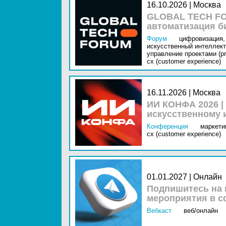
16.10.2026 | Москва
GLOBAL TECH FO
автоматизация б
Форум
цифровизация,
искусственный интеллект 
управление проектами (pr
cx (customer experience)
16.11.2026 | Москва
ИИ КОНФА 2026 |
искусственному 
Конференция
маркетин
cx (customer experience)
01.01.2027 | Онлайн
Подпишитесь на 
мероприятия в с
Вебкаст
веб/онлайн