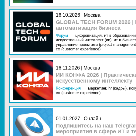
16.10.2026 | Москва
GLOBAL TECH FORUM 2026 |
автоматизация бизнеса
Форум
цифровизация,
ит в образовании 
искусственный интеллект (ии),
ит в бизнес
управление проектами (project management
cx (customer experience)
16.11.2026 | Москва
ИИ КОНФА 2026 | Практическ
искусственному интеллекту
Конференция
маркетинг,
hr (кадры),
иск
cx (customer experience)
01.01.2027 | Онлайн
Подпишитесь на наш Telegra
мероприятия в сфере ИТ и т