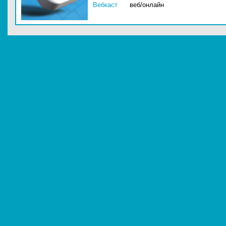
Вебкаст
веб/онлайн