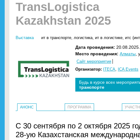
TransLogistica
Kazakhstan 2025
Выставка
ит в транспорте
,
логистика
,
ит в логистике
,
итс (ин
Дата проведения:
20.08.2025.
Место проведения:
Алматы
, 
Сайт мероприятия
Организатор:
ITECA
,
ICA Events
Будь в курсе всех мероприят
транспорте
АНОНС
ПРОГРАММА
УЧАСТ
С 30 сентября по 2 октября 2025 г
28-ую Казахстанская международна