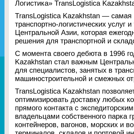
Логистика» TransLogistica Kazakhst
TransLogistica Kazakhstan — самая
транспортно-логистических услуг и
Центральной Азии, которая ежегод
решения для транспортной и складс
С момента своего дебюта в 1996 год
Kazakhstan стал важным Централь
для специалистов, занятых в транс
машиностроительной и смежных от
TransLogistica Kazakhstan позволя
оптимизировать доставку любых ко
прямого контакта с экспедиторски
владельцами собственного парка гр
контейнеров, вагонов, морских и в
терминалов, складов и портовой и