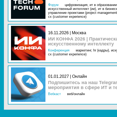
Форум
цифровизация,
ит в образовании 
искусственный интеллект (ии),
ит в бизнес
управление проектами (project management
cx (customer experience)
16.11.2026 | Москва
ИИ КОНФА 2026 | Практическ
искусственному интеллекту
Конференция
маркетинг,
hr (кадры),
иск
cx (customer experience)
01.01.2027 | Онлайн
Подпишитесь на наш Telegra
мероприятия в сфере ИТ и т
Вебкаст
веб/онлайн