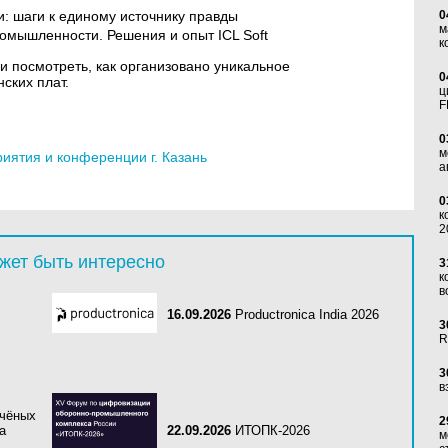
: шаги к единому источнику правды
0
м
омышленности. Решения и опыт ICL Soft
к
 и посмотреть, как организовано уникальное
0
ских плат.
ц
F
0
м
ятия и конференции г. Казань
а
0
к
2
жет быть интересно
3
к
в
16.09.2026
Productronica India 2026
3
R
3
в
чёных
2
а
22.09.2026
ИТОПК-2026
м