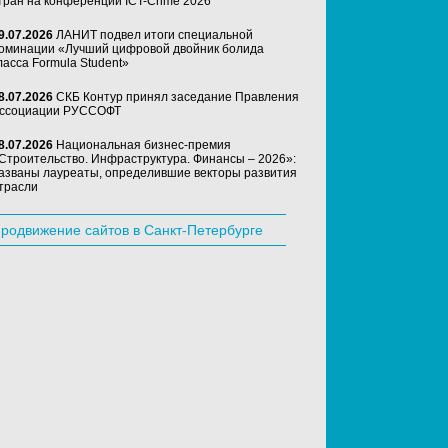
тран на конференции ICT-Crime 2026
9.07.2026
ЛАНИТ подвел итоги специальной
оминации «Лучший цифровой двойник болида
ласса Formula Student»
8.07.2026
СКБ Контур принял заседание Правления
ссоциации РУССОФТ
8.07.2026
Национальная бизнес-премия
Строительство. Инфраструктура. Финансы – 2026»:
азваны лауреаты, определившие векторы развития
трасли
родвижение сайтов в Санкт-Петербурге