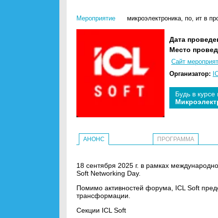
Мероприятие
микроэлектроника
,
по
,
ит в п
Дата проведе
Место провед
Сайт мероприя
Организатор:
I
Будь в курсе
Микроэлект
АНОНС
ПРОГРАММА
18 сентября 2025 г. в рамках международ
Soft Networking Day.
Помимо активностей форума, ICL Soft пре
трансформации.
Секции ICL Soft