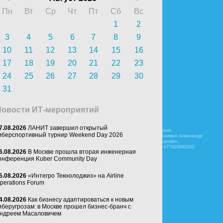
Пн
Вт
Ср
Чт
Пт
Сб
Вс
1
2
3
4
5
6
7
8
9
10
11
12
13
14
15
16
17
18
19
20
21
22
23
24
25
26
27
28
29
30
31
Новости ИТ-мероприятий
7.08.2026
ЛАНИТ завершил открытый
иберспортивный турнир Weekend Day 2026
6.08.2026
В Москве прошла вторая инженерная
онференция Kuber Community Day
5.08.2026
«Интегро Текнолоджиз» на Airline
perations Forum
4.08.2026
Как бизнесу адаптироваться к новым
иберугрозам: в Москве прошел бизнес-бранч с
ндреем Масаловичем