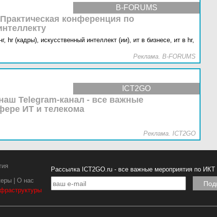
B-FORUMS
 Практическая конференция по
интеллекту
г,
hr (кадры),
искусственный интеллект (ии),
ит в бизнесе,
ит в hr,
Реклама. B-FORUMS
ICT2GO
наш Telegram-канал - все важные
фере ИТ и телекома
Реклама. ICT2GO
тия
Рассылка ICT2GO.ru - все важные мероприятия по ИКТ
керы
|
О нас
нфраструктуры