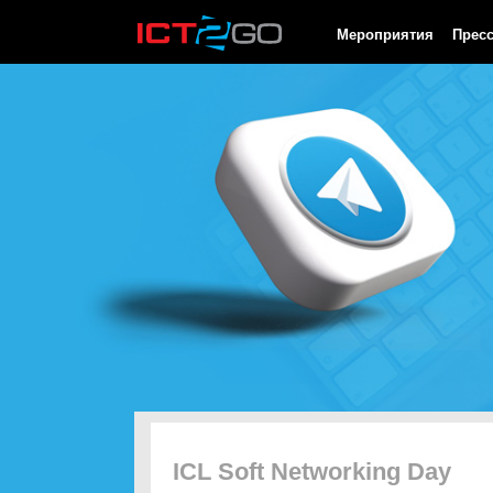
HTTP/1.0 200 OK Cache-Control: no-cache, private Date: Sun, 09 
Мероприятия
Прес
ICL Soft Networking Day