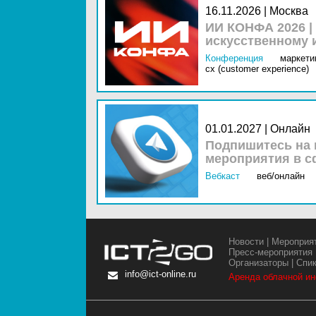
16.11.2026 | Москва
ИИ КОНФА 2026 |
искусственному 
Конференция
маркетин
cx (customer experience)
01.01.2027 | Онлайн
Подпишитесь на 
мероприятия в с
Вебкаст
веб/онлайн
Новости
|
Мероприя
Пресс-мероприятия
Организаторы
|
Спи
info@ict-online.ru
Аренда облачной и