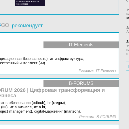
с
2
н
к
рекомендует
2
А
2
IT Elements
«
н
о
ормационная безопасность),
ит-инфраструктура,
сственный интеллект (ии)
П
Реклама. IT Elements
B-FORUMS
RUM 2026 | Цифровая трансформация и
изнеса
ит в образовании (edtech),
hr (кадры),
(ии),
ит в бизнесе,
ит в hr,
oject management),
digital-маркетинг (martech),
Реклама. B-FORUMS