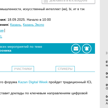
ДОБАВИТЬ В КАЛЕНДАРЬ
ромышленности
,
искусственный интеллект (ии)
,
bi
,
ит в тэк
ния:
18.09.2025. Начало в 10:00
ения:
Казань
,
Казань Экспо
тия
CL
 всех мероприятий по теме
роника
0
к
УЧАСТНИКИ
СПИКЕРЫ
0
к
ного форума
Kazan Digital Week
пройдет традиционный ICL
0
O
дставит доклады по ключевым направлениям цифровой
0
к
А