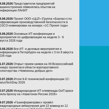
4.08.2026
Представители предприятий
ашиностроения обменялись опытом на
онференции ЛАНИТ
4.08.2026
Проект ООО «ЦЦТ» (Группа «Борлас») по
ифровизации производственной безопасности в
ESCO номинирован на конкурс «1С:Проект года»
3.08.2026
Основные ИТ-конференции и
ероприятия по цифровизации на неделе 3 - 9
вгуста 2026 года
3.08.2026
Все ИТ- и деловые мероприятия и
онференции в Петербурге на неделе с 3 по 9 августа
026 года
1.07.2026
Открыт прием заявок на XII Всероссийский
онкурс проектов в области корпоративного
олонтерства «Чемпионы добрых дел»
0.07.2026
Итоги 9-й технической конференции 1C-
arusTechDay 2026
0.07.2026
Международная ИТ-олимпиада GoIT.space
зяла бронзу на «Хакатонах России 2026»
9.07.2026
«Газинформсервис» провёл
еждународные киберучения для 22 команд из 12