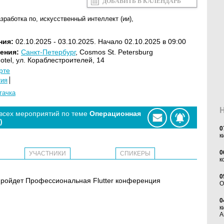
ДОБАВИТЬ В КАЛЕНДАРЬ
азработка по
,
искусственный интеллект (ии)
,
ния:
02.10.2025 - 03.10.2025. Начало 02.10.2025 в 09:00
ения:
Санкт-Петербург
, Cosmos St. Petersburg
Hotel, ул. Кораблестроителей, 14
рте
тия
тачка
 всех мероприятий по теме
Операционная
)
0
к
0
УЧАСТНИКИ
СПИКЕРЫ
к
0
 пройдет Профессиональная Flutter конференция
O
0
к
А