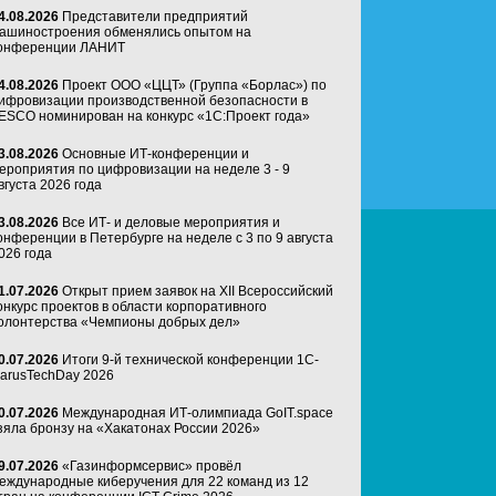
4.08.2026
Представители предприятий
ашиностроения обменялись опытом на
онференции ЛАНИТ
4.08.2026
Проект ООО «ЦЦТ» (Группа «Борлас») по
ифровизации производственной безопасности в
ESCO номинирован на конкурс «1С:Проект года»
3.08.2026
Основные ИТ-конференции и
ероприятия по цифровизации на неделе 3 - 9
вгуста 2026 года
3.08.2026
Все ИТ- и деловые мероприятия и
онференции в Петербурге на неделе с 3 по 9 августа
026 года
1.07.2026
Открыт прием заявок на XII Всероссийский
онкурс проектов в области корпоративного
олонтерства «Чемпионы добрых дел»
0.07.2026
Итоги 9-й технической конференции 1C-
arusTechDay 2026
0.07.2026
Международная ИТ-олимпиада GoIT.space
зяла бронзу на «Хакатонах России 2026»
9.07.2026
«Газинформсервис» провёл
еждународные киберучения для 22 команд из 12