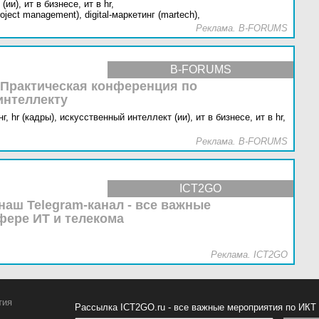
(ии),
ит в бизнесе,
ит в hr,
oject management),
digital-маркетинг (martech),
Реклама. B-FORUMS
B-FORUMS
 Практическая конференция по
интеллекту
г,
hr (кадры),
искусственный интеллект (ии),
ит в бизнесе,
ит в hr,
Реклама. B-FORUMS
ICT2GO
наш Telegram-канал - все важные
фере ИТ и телекома
Реклама. ICT2GO
тия
Рассылка ICT2GO.ru - все важные мероприятия по ИКТ