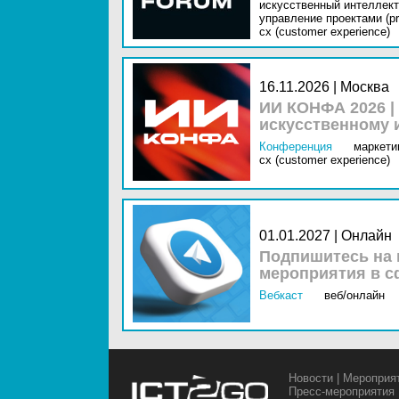
искусственный интеллект 
управление проектами (pr
cx (customer experience)
16.11.2026 | Москва
ИИ КОНФА 2026 |
искусственному 
Конференция
маркетин
cx (customer experience)
01.01.2027 | Онлайн
Подпишитесь на 
мероприятия в с
Вебкаст
веб/онлайн
Новости
|
Мероприя
Пресс-мероприятия