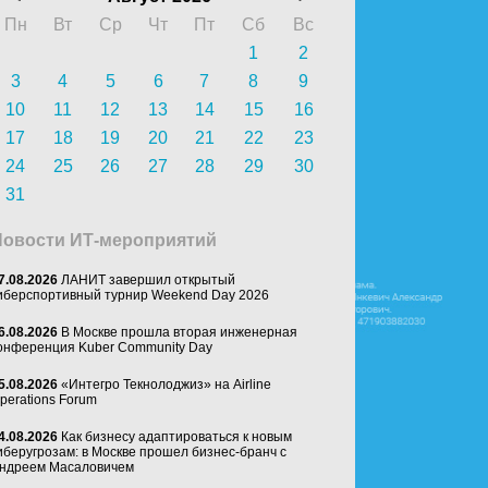
Пн
Вт
Ср
Чт
Пт
Сб
Вс
1
2
3
4
5
6
7
8
9
10
11
12
13
14
15
16
17
18
19
20
21
22
23
24
25
26
27
28
29
30
31
Новости ИТ-мероприятий
7.08.2026
ЛАНИТ завершил открытый
иберспортивный турнир Weekend Day 2026
6.08.2026
В Москве прошла вторая инженерная
онференция Kuber Community Day
5.08.2026
«Интегро Текнолоджиз» на Airline
perations Forum
4.08.2026
Как бизнесу адаптироваться к новым
иберугрозам: в Москве прошел бизнес-бранч с
ндреем Масаловичем