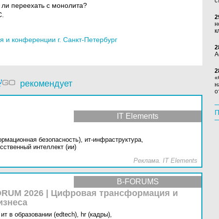
с
о ли переехать с монолита?
С.
2
н
к
 и конференции г. Санкт-Петербург
2
А
2
«
рекомендует
н
о
П
IT Elements
ормационная безопасность),
ит-инфраструктура,
сственный интеллект (ии)
Реклама. IT Elements
B-FORUMS
RUM 2026 | Цифровая трансформация и
изнеса
ит в образовании (edtech),
hr (кадры),