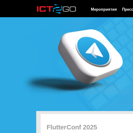
HTTP/1.0 200 OK Cache-Control: no-cache, private Date: Sat, 08 
Мероприятия
Прес
FlutterConf 2025