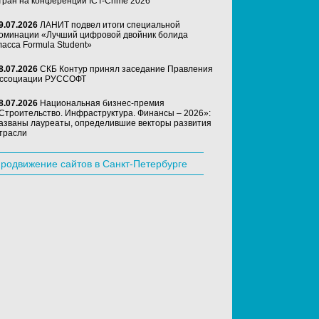
тран на конференции ICT-Crime 2026
9.07.2026
ЛАНИТ подвел итоги специальной
оминации «Лучший цифровой двойник болида
ласса Formula Student»
8.07.2026
СКБ Контур принял заседание Правления
ссоциации РУССОФТ
8.07.2026
Национальная бизнес-премия
Строительство. Инфраструктура. Финансы – 2026»:
азваны лауреаты, определившие векторы развития
трасли
родвижение сайтов в Санкт-Петербурге