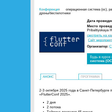
Конференция
операционная система (ос)
,
р
дроны/беспилотники
Дата проведе
Место провед
Pribaltiyskaya 
смотреть на ка
Сайт мероприя
Организатор:
С
Будь в курсе
система (ОС
АНОНС
ПРОГРАММА
2-3 октября 2025 года в Санкт-Петербурге
«FlutterConf 2025».
2 дня
2 потока
Тайминг докладов 45 минут