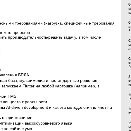
0
м
к
0
есными требованиями (нагрузка, специфичные требования
ц
F
тексте проектов
ть производительность/решить задачу, в том числе
0
м
а
r
0
к
2
у
управления БПЛА
3
льная база, мультимедиа и нестандартные решения
к
в
 запускаем Flutter на любой картошке (например, в
3
енной TMS
R
т концепта к реальности
ы AI-driven development и как эта методология влияет на
3
в
ть оверинжиниринг
 оптимизации высокоуровневого языка
2
м
с не сойти с ума