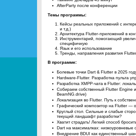
AfterParty после конференции
Темы программы:
Кейсы реальных приложений с интер
и т.д.)
Архитектура Flutter-приложений в кон
Инструментарий, помогающий увеличи
специфичную
Язык и его использование
Тренды, направления развития Flutte
В программе:
Болевые точки Dart & Flutter в 2025 год
Hardware-Flutter. Разработка пульта 
Разработка XMPP-чата в Flutter: лока
Собираем собственный Flutter Engine и
BeamNG.drive)
Локализация во Flutter. Путь к собств
Графический композитор на Flutter — о
Круглый стол. Сильные и слабые сторон
текущий ландшафт разработки?
Хватит страдать! Легкий способ броси
Dart на максималках: низкоуровневые
Внедрение BDUI как единственный шан