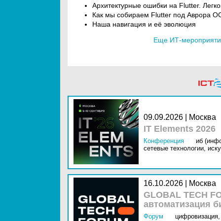
Архитектурные ошибки на Flutter. Легк
Как мы собираем Flutter под Аврора О
Наша навигация и её эволюция
Еще ИТ-мероприятия
09.09.2026 | Москва
IT Elements 2026
Конференция
иб (инф
сетевые технологии,
иску
16.10.2026 | Москва
GLOBAL TECH FO
автоматизация б
Форум
цифровизация,