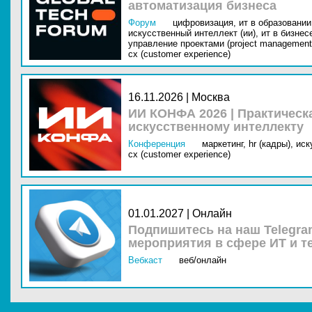
автоматизация бизнеса
Форум
цифровизация,
ит в образовании 
искусственный интеллект (ии),
ит в бизнес
управление проектами (project management
cx (customer experience)
16.11.2026 | Москва
ИИ КОНФА 2026 | Практическ
искусственному интеллекту
Конференция
маркетинг,
hr (кадры),
иск
cx (customer experience)
01.01.2027 | Онлайн
Подпишитесь на наш Telegra
мероприятия в сфере ИТ и т
Вебкаст
веб/онлайн