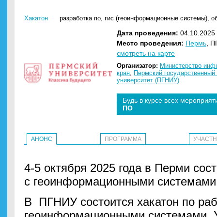
Хакатон
разработка по
,
гис (геоинформационные системы)
,
о
Дата проведения:
04.10.2025 
Место проведения:
Пермь
, П
смотреть на карте
Организатор:
Министерство инфо
края
,
Пермский государственный
университет (ПГНИУ)
Будь в курсе всех мероприят
ПО
АНОНС
ПРОГРАММА
УЧАСТ
4-5 октября 2025 года в Перми сос
с геоинформационными системами 
В ПГНИУ состоится хакатон по раб
геоинформационными системами. 