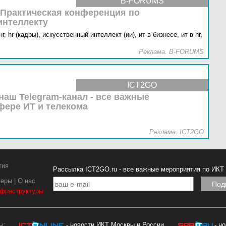
B-FORUMS
 Практическая конференция по
интеллекту
г,
hr (кадры),
искусственный интеллект (ии),
ит в бизнесе,
ит в hr,
Реклама. B-FORUMS
ICT2GO
наш Telegram-канал - все важные
фере ИТ и телекома
Реклама. ICT2GO
тия
Рассылка ICT2GO.ru - все важные мероприятия по ИКТ
керы
|
О нас
нфраструктуры
ы:
- новости ИКТ Москвы и России
- н