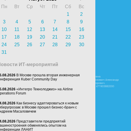
Пн
Вт
Ср
Чт
Пт
Сб
Вс
1
2
3
4
5
6
7
8
9
10
11
12
13
14
15
16
17
18
19
20
21
22
23
24
25
26
27
28
29
30
31
Новости ИТ-мероприятий
6.08.2026
В Москве прошла вторая инженерная
онференция Kuber Community Day
5.08.2026
«Интегро Текнолоджиз» на Airline
perations Forum
4.08.2026
Как бизнесу адаптироваться к новым
иберугрозам: в Москве прошел бизнес-бранч с
ндреем Масаловичем
4.08.2026
Представители предприятий
ашиностроения обменялись опытом на
онференции ЛАНИТ