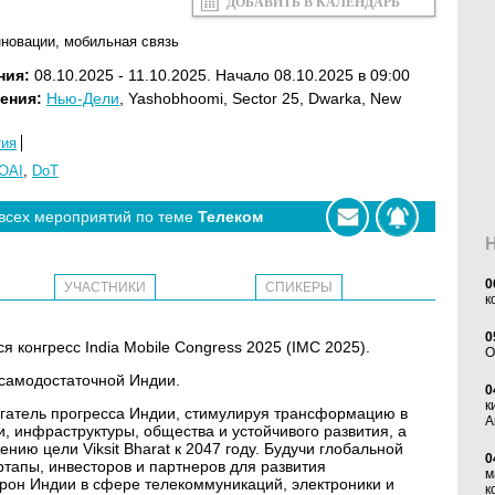
ДОБАВИТЬ В КАЛЕНДАРЬ
нновации
,
мобильная связь
ния:
08.10.2025 - 11.10.2025. Начало 08.10.2025 в 09:00
ения:
Нью-Дели
, Yashobhoomi, Sector 25, Dwarka, New
тия
OAI
,
DoT
 всех мероприятий по теме
Телеком
0
УЧАСТНИКИ
СПИКЕРЫ
к
0
я конгресс India Mobile Congress 2025 (IMC 2025).
O
самодостаточной Индии.
0
к
игатель прогресса Индии, стимулируя трансформацию в
А
 инфраструктуры, общества и устойчивого развития, а
нию цели Viksit Bharat к 2047 году. Будучи глобальной
0
тапы, инвесторов и партнеров для развития
м
орон Индии в сфере телекоммуникаций, электроники и
к