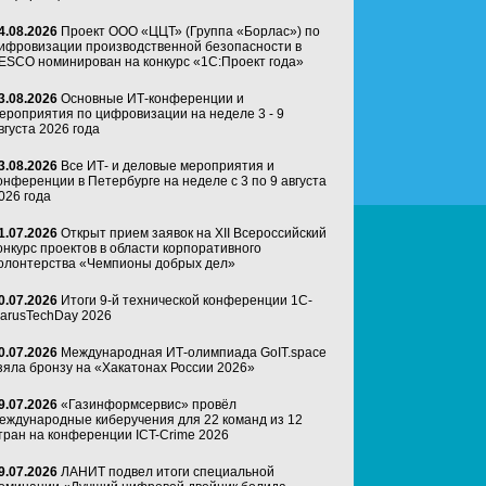
4.08.2026
Проект ООО «ЦЦТ» (Группа «Борлас») по
ифровизации производственной безопасности в
ESCO номинирован на конкурс «1С:Проект года»
3.08.2026
Основные ИТ-конференции и
ероприятия по цифровизации на неделе 3 - 9
вгуста 2026 года
3.08.2026
Все ИТ- и деловые мероприятия и
онференции в Петербурге на неделе с 3 по 9 августа
026 года
1.07.2026
Открыт прием заявок на XII Всероссийский
онкурс проектов в области корпоративного
олонтерства «Чемпионы добрых дел»
0.07.2026
Итоги 9-й технической конференции 1C-
arusTechDay 2026
0.07.2026
Международная ИТ-олимпиада GoIT.space
зяла бронзу на «Хакатонах России 2026»
9.07.2026
«Газинформсервис» провёл
еждународные киберучения для 22 команд из 12
тран на конференции ICT-Crime 2026
9.07.2026
ЛАНИТ подвел итоги специальной