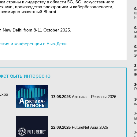
ки страны к лидерству в области 5G, 6G, искусственного
техники, производства электроники и кибербезопасности,
0
всемирно известный Bharat.
ц
F
0
in New Delhi from 8-11 October 2025.
м
а
тия и конференции г. Нью-Дели
0
к
2
3
к
в
жет быть интересно
3
R
 Expo
13.08.2026
Арктика – Регионы 2026
3
в
2
м
с
22.09.2026
FutureNet Asia 2026
2