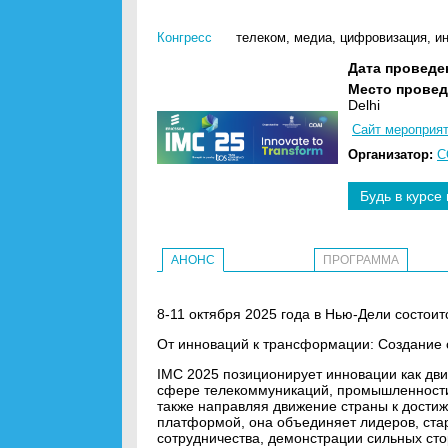
Конгресс
телеком
,
медиа
,
цифровизация
,
и
Дата проведе
Место провед
Delhi
Сайт мероприя
Организатор:
C
Будь в курсе
АНОНС
ПРОГРАММА
8-11 октября 2025 года в Нью-Дели состоитс
От инноваций к трансформации: Создание 
IMC 2025 позиционирует инновации как дв
сфере телекоммуникаций, промышленности,
также направляя движение страны к достиже
платформой, она объединяет лидеров, стар
сотрудничества, демонстрации сильных ст