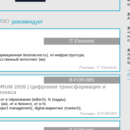
н
к
2
А
рекомендует
2
«
н
о
IT Elements
2
л
ормационная безопасность),
ит-инфраструктура,
б
сственный интеллект (ии)
к
Реклама. IT Elements
П
B-FORUMS
RUM 2026 | Цифровая трансформация и
изнеса
ит в образовании (edtech),
hr (кадры),
(ии),
ит в бизнесе,
ит в hr,
oject management),
digital-маркетинг (martech),
Реклама. B-FORUMS