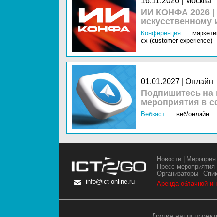
16.11.2026 | Москва
ИИ КОНФА 2026 |
искусственному 
Конференция
маркетин
cx (customer experience)
01.01.2027 | Онлайн
Подпишитесь на 
мероприятия в с
Вебкаст
веб/онлайн
Новости
|
Мероприя
Пресс-мероприятия
Организаторы
|
Спи
info@ict-online.ru
Аренда облачной и
Другие наши проект