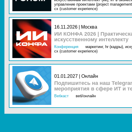
управление проектами (project management
cx (customer experience)
16.11.2026 | Москва
ИИ КОНФА 2026 | Практическ
искусственному интеллекту
Конференция
маркетинг,
hr (кадры),
иск
cx (customer experience)
01.01.2027 | Онлайн
Подпишитесь на наш Telegra
мероприятия в сфере ИТ и т
Вебкаст
веб/онлайн