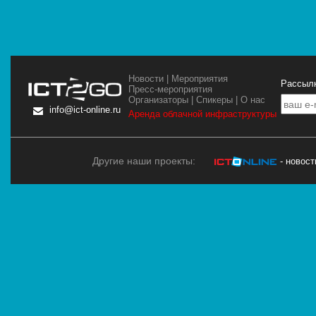
Новости
|
Мероприятия
Рассылк
Пресс-мероприятия
Организаторы
|
Спикеры
|
О нас
info@ict-online.ru
Аренда облачной инфраструктуры
Другие наши проекты:
- новос