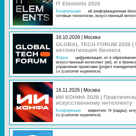
IT Elements 2026
Конференция
иб (информационная безо
сетевые технологии,
искусственный интелл
16.10.2026 | Москва
GLOBAL TECH FORUM 2026 |
автоматизация бизнеса
Форум
цифровизация,
ит в образовании 
искусственный интеллект (ии),
ит в бизнес
управление проектами (project management
cx (customer experience)
16.11.2026 | Москва
ИИ КОНФА 2026 | Практическ
искусственному интеллекту
Конференция
маркетинг,
hr (кадры),
иск
cx (customer experience)