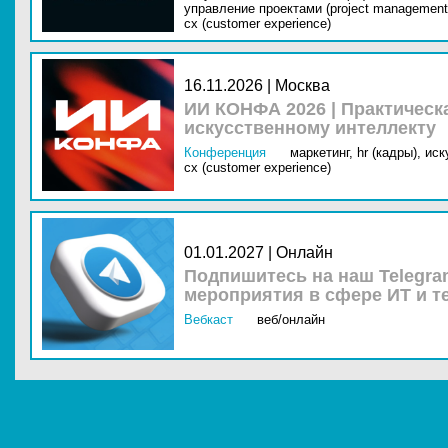
управление проектами (project management
cx (customer experience)
16.11.2026 | Москва
ИИ КОНФА 2026 | Практическ
искусственному интеллекту
Конференция
маркетинг,
hr (кадры),
иск
cx (customer experience)
01.01.2027 | Онлайн
Подпишитесь на наш Telegra
мероприятия в сфере ИТ и т
Вебкаст
веб/онлайн