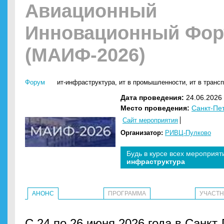
Авиационный
Инновационный Фо
(МАИФ-2026)
Форум
ит-инфраструктура
,
ит в промышленности
,
ит в транс
Дата проведения:
24.06.2026 
Место проведения:
Санкт-Пе
Сайт мероприятия
Организатор:
РИВЦ-Пулково
Будь в курсе всех мероприят
инфраструктура
АНОНС
ПРОГРАММА
УЧАСТ
С 24 по 26 июня 2026 года в Санкт