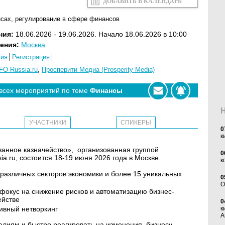
ДОБАВИТЬ В КАЛЕНДАРЬ
нсах
,
регулирование в сфере финансов
ния:
18.06.2026 - 19.06.2026. Начало 18.06.2026 в 10:00
ения:
Москва
тия
Регистрация
FO-Russia.ru
,
Просперити Медиа (Prosperity Media)
 всех мероприятий по теме
Финансы
УЧАСТНИКИ
СПИКЕРЫ
0
к
анное казначейство», организованная группой
0
.ru, состоится 18-19 июня 2026 года в Москве.
к
различных секторов экономики и более 15 уникальных
0
O
окус на снижение рисков и автоматизацию бизнес-
ействе
0
ивный нетворкинг
к
А
алиям и быстро реагировать на изменения, бизнесу