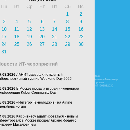
Пн
Вт
Ср
Чт
Пт
Сб
Вс
1
2
3
4
5
6
7
8
9
10
11
12
13
14
15
16
17
18
19
20
21
22
23
24
25
26
27
28
29
30
31
Новости ИТ-мероприятий
7.08.2026
ЛАНИТ завершил открытый
иберспортивный турнир Weekend Day 2026
6.08.2026
В Москве прошла вторая инженерная
онференция Kuber Community Day
5.08.2026
«Интегро Текнолоджиз» на Airline
perations Forum
4.08.2026
Как бизнесу адаптироваться к новым
иберугрозам: в Москве прошел бизнес-бранч с
ндреем Масаловичем