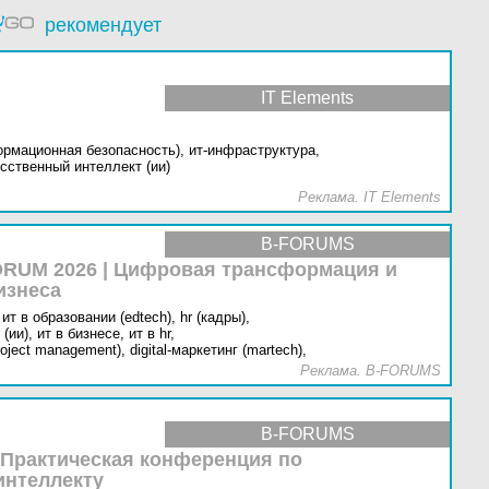
рекомендует
IT Elements
ормационная безопасность),
ит-инфраструктура,
сственный интеллект (ии)
Реклама. IT Elements
B-FORUMS
RUM 2026 | Цифровая трансформация и
изнеса
ит в образовании (edtech),
hr (кадры),
(ии),
ит в бизнесе,
ит в hr,
oject management),
digital-маркетинг (martech),
Реклама. B-FORUMS
B-FORUMS
 Практическая конференция по
интеллекту