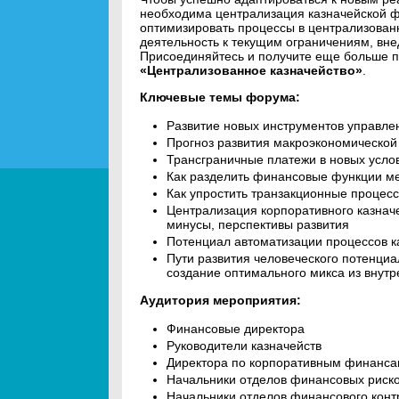
необходима централизация казначейской фу
оптимизировать процессы в централизован
деятельность к текущим ограничениям, вне
Присоединяйтесь и получите еще больше п
«Централизованное казначейство»
.
Ключевые темы форума:
Развитие новых инструментов управле
Прогноз развития макроэкономической 
Трансграничные платежи в новых усл
Как разделить финансовые функции м
Как упростить транзакционные процес
Централизация корпоративного казнач
минусы, перспективы развития
Потенциал автоматизации процессов к
Пути развития человеческого потенциа
создание оптимального микса из вну
Аудитория мероприятия:
Финансовые директора
Руководители казначейств
Директора по корпоративным финанс
Начальники отделов финансовых риск
Начальники отделов финансового конт