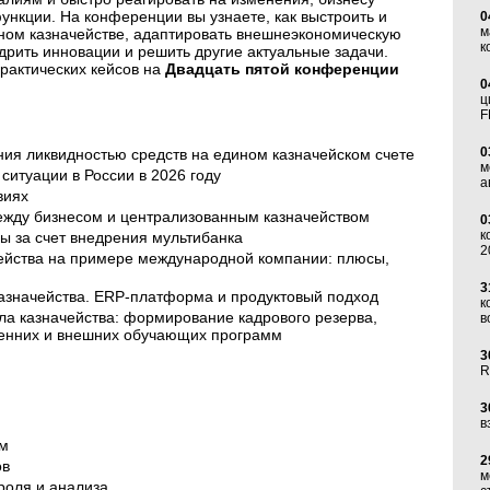
нкции. На конференции вы узнаете, как выстроить и
0
м
ном казначействе, адаптировать внешнеэкономическую
к
дрить инновации и решить другие актуальные задачи.
рактических кейсов на
Двадцать пятой конференции
0
ц
F
0
ния ликвидностью средств на едином казначейском счете
м
ситуации в России в 2026 году
а
овиях
ежду бизнесом и централизованным казначейством
0
к
сы за счет внедрения мультибанка
2
ейства на примере международной компании: плюсы,
3
азначейства. ERP-платформа и продуктовый подход
к
ла казначейства: формирование кадрового резерва,
в
тренних и внешних обучающих программ
3
R
3
в
ам
2
ов
м
роля и анализа