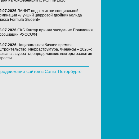
тран на конференции ICT-Crime 2026
9.07.2026
ЛАНИТ подвел итоги специальной
оминации «Лучший цифровой двойник болида
ласса Formula Student»
8.07.2026
СКБ Контур принял заседание Правления
ссоциации РУССОФТ
8.07.2026
Национальная бизнес-премия
Строительство. Инфраструктура. Финансы – 2026»:
азваны лауреаты, определившие векторы развития
трасли
родвижение сайтов в Санкт-Петербурге