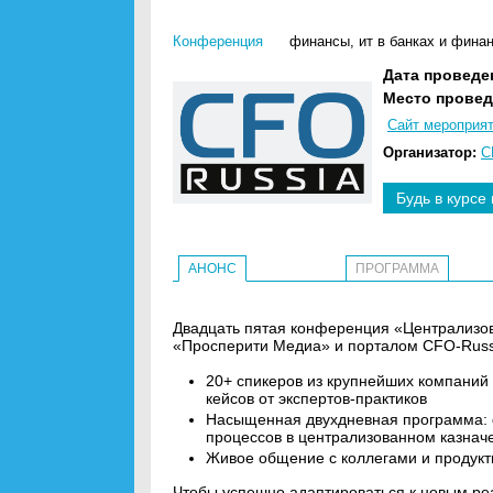
Конференция
финансы
,
ит в банках и фина
Дата проведе
Место провед
Сайт мероприя
Организатор:
C
Будь в курсе
АНОНС
ПРОГРАММА
Двадцать пятая конференция «Централизов
«Просперити Медиа» и порталом CFO-Russia
20+ спикеров из крупнейших компаний 
кейсов от экспертов-практиков
Насыщенная двухдневная программа: ф
процессов в централизованном казнач
Живое общение с коллегами и продукт
Чтобы успешно адаптироваться к новым ре