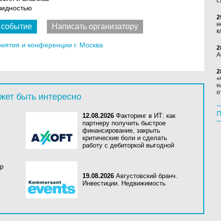
с
квидностью
2
н
 событие
Написать организатору
к
ятия и конференции г. Москва
2
А
2
«
н
о
жет быть интересно
П
12.08.2026
Факторинг в ИТ: как
партнеру получить быстрое
финансирование, закрыть
критические боли и сделать
работу с дебиторкой выгодной
mp
19.08.2026
Августовский бранч.
Инвестиции. Недвижимость