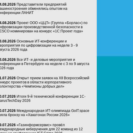
4.08.2026
Представители предприятий
ашиностроения обменялись опытом на
онференции ЛАНИТ
4.08.2026
Проект ООО «ЦЦТ» (Группа «Борлас») по
ифровизации производственной безопасности в
ESCO номинирован на конкурс «1С:Проект года»
3.08.2026
Основные ИТ-конференции и
ероприятия по цифровизации на неделе 3 - 9
вгуста 2026 года
3.08.2026
Все ИТ- и деловые мероприятия и
онференции в Петербурге на неделе с 3 по 9 августа
026 года
1.07.2026
Открыт прием заявок на XII Всероссийский
онкурс проектов в области корпоративного
олонтерства «Чемпионы добрых дел»
0.07.2026
Итоги 9-й технической конференции 1C-
arusTechDay 2026
0.07.2026
Международная ИТ-олимпиада GoIT.space
зяла бронзу на «Хакатонах России 2026»
9.07.2026
«Газинформсервис» провёл
еждународные киберучения для 22 команд из 12