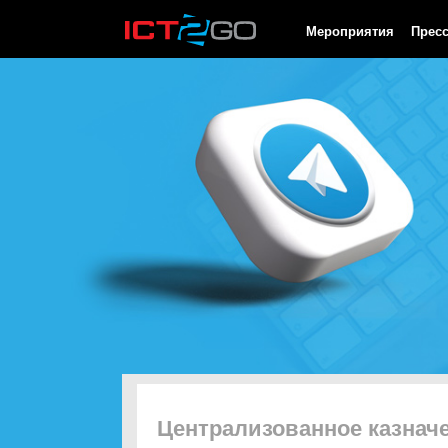
HTTP/1.0 200 OK Cache-Control: no-cache, private Date: Fri, 07 
Мероприятия
Прес
Централизованное казначе