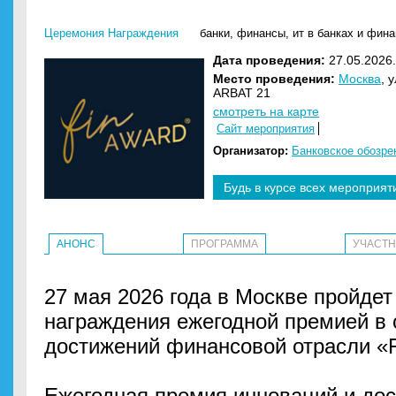
Церемония Награждения
банки
,
финансы
,
ит в банках и фин
Дата проведения:
27.05.2026.
Место проведения:
Москва
, 
ARBAT 21
смотреть на карте
Сайт мероприятия
Организатор:
Банковское обозре
Будь в курсе всех мероприят
АНОНС
ПРОГРАММА
УЧАСТ
27 мая 2026 года в Москве пройде
награждения ежегодной премией в 
достижений финансовой отрасли «F
Ежегодная премия инноваций и до