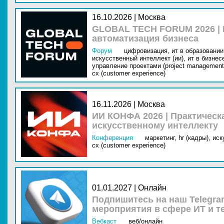
16.10.2026 | Москва
GLOBAL TECH FORUM 2026 |
автоматизация бизнеса
Форум
цифровизация,
ит в образовании 
искусственный интеллект (ии),
ит в бизнес
управление проектами (project management
cx (customer experience)
16.11.2026 | Москва
ИИ КОНФА 2026 | Практическ
искусственному интеллекту
Конференция
маркетинг,
hr (кадры),
иск
cx (customer experience)
01.01.2027 | Онлайн
Подпишитесь на наш Telegra
мероприятия в сфере ИТ и т
Вебкаст
веб/онлайн