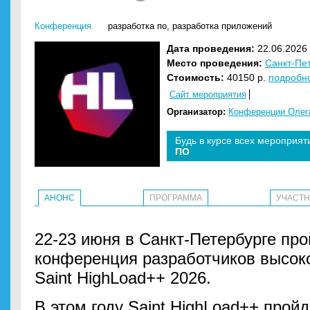
Конференция
разработка по
,
разработка приложений
Дата проведения:
22.06.2026 
Место проведения:
Санкт-Пе
Стоимость:
40150 р.
подробн
Сайт мероприятия
Организатор:
Конференции Олега
Будь в курсе всех мероприят
ПО
АНОНС
ПРОГРАММА
УЧАСТ
22-23 июня в Санкт-Петербурге пр
конференция разработчиков высок
Saint HighLoad++ 2026.
В этом году Saint HighLoad++ прой