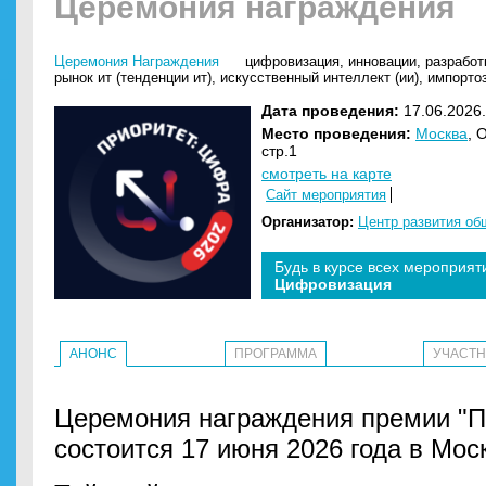
Церемония награждения
Церемония Награждения
цифровизация
,
инновации
,
разработ
рынок ит (тенденции ит)
,
искусственный интеллект (ии)
,
импорто
Дата проведения:
17.06.2026.
Место проведения:
Москва
, 
стр.1
смотреть на карте
Сайт мероприятия
Организатор:
Центр развития о
Будь в курсе всех мероприят
Цифровизация
АНОНС
ПРОГРАММА
УЧАСТ
Церемония награждения премии "П
состоится 17 июня 2026 года в Мос