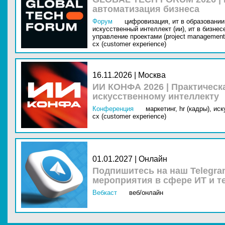
автоматизация бизнеса
Форум
цифровизация,
ит в образовании 
искусственный интеллект (ии),
ит в бизнес
управление проектами (project management
cx (customer experience)
16.11.2026 | Москва
ИИ КОНФА 2026 | Практическ
искусственному интеллекту
Конференция
маркетинг,
hr (кадры),
иск
cx (customer experience)
01.01.2027 | Онлайн
Подпишитесь на наш Telegra
мероприятия в сфере ИТ и т
Вебкаст
веб/онлайн