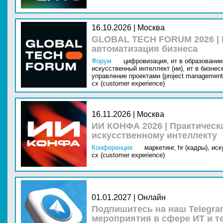
16.10.2026 | Москва
GLOBAL TECH FORUM 2026 |
автоматизация бизнеса
Форум
цифровизация,
ит в образовании 
искусственный интеллект (ии),
ит в бизнес
управление проектами (project management
cx (customer experience)
16.11.2026 | Москва
ИИ КОНФА 2026 | Практическ
искусственному интеллекту
Конференция
маркетинг,
hr (кадры),
иск
cx (customer experience)
01.01.2027 | Онлайн
Подпишитесь на наш Telegra
мероприятия в сфере ИТ и т