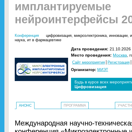
имплантируемые
нейроинтерфейсы 2
Конференция
цифровизация
,
микроэлектроника
,
инновации
,
и
наука
,
ит в фармацевтике
Дата проведения:
21.10.2026 
Место проведения:
Москва
, 
Сайт мероприятия
Регистрация
Организатор:
МИЭТ
Будь в курсе всех мероприят
Цифровизация
АНОНС
ПРОГРАММА
УЧАСТ
Международная научно-техническа
конференция «Микроэлектронные 