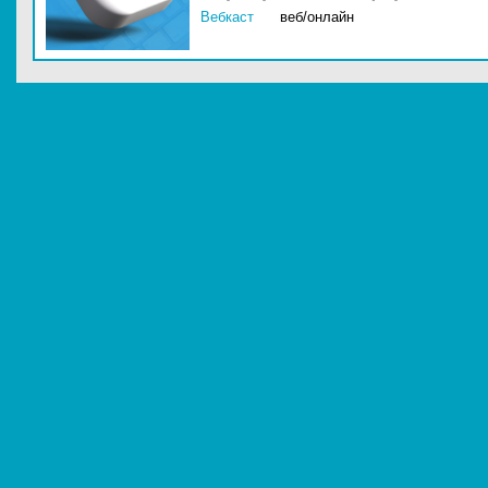
Вебкаст
веб/онлайн