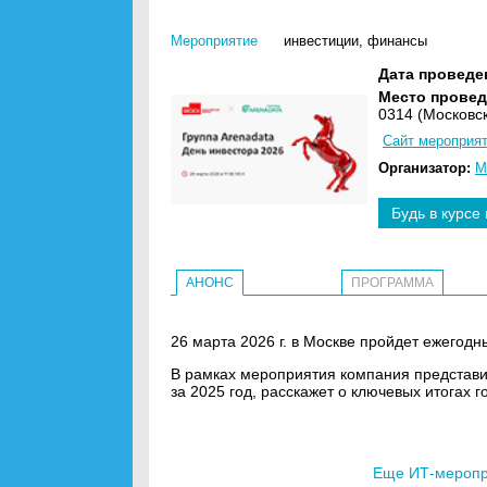
Мероприятие
инвестиции
,
финансы
Дата проведе
Место провед
0314 (Московс
Сайт мероприя
Организатор:
М
Будь в курсе
АНОНС
ПРОГРАММА
26 марта 2026 г. в Москве пройдет ежегодн
В рамках мероприятия компания представ
за 2025 год, расскажет о ключевых итогах 
Еще ИТ-меропри