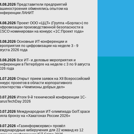
4.08.2026
Представители предприятий
ашиностроения обменялись опытом на
онференции ЛАНИТ
4.08.2026
Проект ООО «ЦЦТ» (Группа «Борлас») по
ифровизации производственной безопасности в
ESCO номинирован на конкурс «1С:Проект года»
3.08.2026
Основные ИТ-конференции и
ероприятия по цифровизации на неделе 3 - 9
вгуста 2026 года
3.08.2026
Все ИТ- и деловые мероприятия и
онференции в Петербурге на неделе с 3 по 9 августа
026 года
1.07.2026
Открыт прием заявок на XII Всероссийский
онкурс проектов в области корпоративного
олонтерства «Чемпионы добрых дел»
0.07.2026
Итоги 9-й технической конференции 1C-
arusTechDay 2026
0.07.2026
Международная ИТ-олимпиада GoIT.space
зяла бронзу на «Хакатонах России 2026»
9.07.2026
«Газинформсервис» провёл
еждународные киберучения для 22 команд из 12