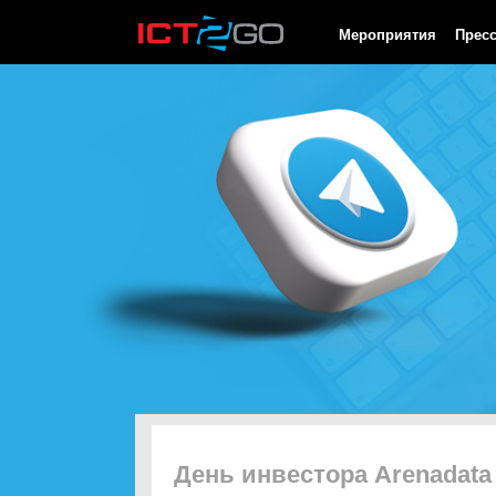
HTTP/1.0 200 OK Cache-Control: no-cache, private Date: Fri, 07 
Мероприятия
Прес
День инвестора Arenadata