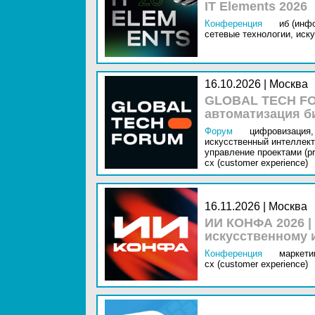
IT Elements 2026
Конференция
иб (инф
сетевые технологии,
иску
16.10.2026 | Москва
GLOBAL TECH FO
автоматизация б
Форум
цифровизация,
искусственный интеллект 
управление проектами (pr
cx (customer experience)
16.11.2026 | Москва
ИИ КОНФА 2026 |
искусственному 
Конференция
маркетин
cx (customer experience)