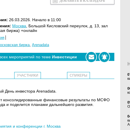
ДОБАВИТЬ В КАЛЕНДАРЬ
ния:
26.03.2026. Начало в 11:00
ения:
Москва
, Большой Кисловский переулок, д. 13, зал
кая биржа) +онлайн
тия
осковская биржа
,
Arenadata
 всех мероприятий по теме
Инвестиции
0
УЧАСТНИКИ
СПИКЕРЫ
к
0
ый День инвестора Arenadata.
к
ит консолидированные финансовые результаты по МСФО
0
года и поделится планами дальнейшего развития.
O
0
к
А
ятия и конференции г. Москва