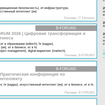
с
ормационная безопасность),
ит-инфраструктура,
2
сственный интеллект (ии)
н
к
Реклама. IT Elements
2
А
B-FORUMS
RUM 2026 | Цифровая трансформация и
2
изнеса
«
н
ит в образовании (edtech),
hr (кадры),
о
(ии),
ит в бизнесе,
ит в hr,
oject management),
digital-маркетинг (martech),
П
Реклама. B-FORUMS
B-FORUMS
 Практическая конференция по
интеллекту
г,
hr (кадры),
искусственный интеллект (ии),
ит в бизнесе,
ит в hr,
Реклама. B-FORUMS