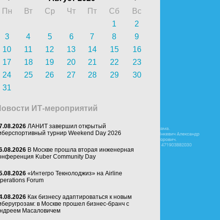
Пн
Вт
Ср
Чт
Пт
Сб
Вс
1
2
3
4
5
6
7
8
9
10
11
12
13
14
15
16
17
18
19
20
21
22
23
24
25
26
27
28
29
30
31
Новости ИТ-мероприятий
7.08.2026
ЛАНИТ завершил открытый
иберспортивный турнир Weekend Day 2026
6.08.2026
В Москве прошла вторая инженерная
онференция Kuber Community Day
5.08.2026
«Интегро Текнолоджиз» на Airline
perations Forum
4.08.2026
Как бизнесу адаптироваться к новым
иберугрозам: в Москве прошел бизнес-бранч с
ндреем Масаловичем