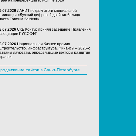
тран на конференции ICT-Crime 2026
9.07.2026
ЛАНИТ подвел итоги специальной
оминации «Лучший цифровой двойник болида
ласса Formula Student»
8.07.2026
СКБ Контур принял заседание Правления
ссоциации РУССОФТ
8.07.2026
Национальная бизнес-премия
Строительство. Инфраструктура. Финансы – 2026»:
азваны лауреаты, определившие векторы развития
трасли
родвижение сайтов в Санкт-Петербурге