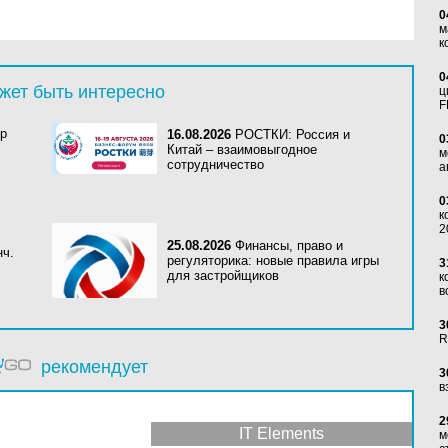
0
м
к
0
жет быть интересно
ц
F
mp
16.08.2026
РОСТКИ: Россия и
0
Китай – взаимовыгодное
м
сотрудничество
а
0
к
2
25.08.2026
Финансы, право и
нч.
регуляторика: новые правила игры
3
для застройщиков
к
в
3
R
рекомендует
3
в
2
IT Elements
м