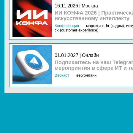
16.11.2026 | Москва
ИИ КОНФА 2026 | Практическ
искусственному интеллекту
Конференция
маркетинг,
hr (кадры),
иск
cx (customer experience)
01.01.2027 | Онлайн
Подпишитесь на наш Telegra
мероприятия в сфере ИТ и т
Вебкаст
веб/онлайн