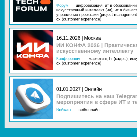
Форум
цифровизация,
ит в образовании 
искусственный интеллект (ии),
ит в бизнес
управление проектами (project management
cx (customer experience)
16.11.2026 | Москва
ИИ КОНФА 2026 | Практическ
искусственному интеллекту
Конференция
маркетинг,
hr (кадры),
иск
cx (customer experience)
01.01.2027 | Онлайн
Подпишитесь на наш Telegra
мероприятия в сфере ИТ и т
Вебкаст
веб/онлайн