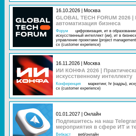
16.10.2026 | Москва
GLOBAL TECH FORUM 2026 |
автоматизация бизнеса
Форум
цифровизация,
ит в образовании 
искусственный интеллект (ии),
ит в бизнес
управление проектами (project management
cx (customer experience)
16.11.2026 | Москва
ИИ КОНФА 2026 | Практическ
искусственному интеллекту
Конференция
маркетинг,
hr (кадры),
иск
cx (customer experience)
01.01.2027 | Онлайн
Подпишитесь на наш Telegra
мероприятия в сфере ИТ и т
Вебкаст
веб/онлайн