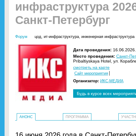
инфраструктура 2026
Санкт-Петербург
Форум
цод
,
ит-инфраструктура
,
инженерная инфраструктура
Дата проведения:
16.06.2026.
Место проведения:
Санкт-Пе
Pribaltiyskaya Hotel, ул. Кораб
смотреть на карте
Сайт мероприятия
Организатор:
ИКС-МЕДИА
Будь в курсе всех мероприят
АНОНС
ПРОГРАММА
УЧАСТ
16 июня 2026 года в Санкт-Петербу