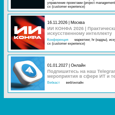
управление проектами (project management
cx (customer experience)
16.11.2026 | Москва
ИИ КОНФА 2026 | Практическ
искусственному интеллекту
Конференция
маркетинг,
hr (кадры),
иск
cx (customer experience)
01.01.2027 | Онлайн
Подпишитесь на наш Telegra
мероприятия в сфере ИТ и т
Вебкаст
веб/онлайн