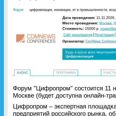
Форум
цифровизация
,
инновации
,
ит в промышленности
,
иску
Дата проведения:
11.11.2026.
Место проведения:
Москва
,
H
Стоимость:
15000 р.
подробн
Сайт мероприятия
Регистрация
Организатор:
ComNews Conferen
Будь в курсе всех мероприят
Цифровизация
АНОНС
ПРОГРАММА
УЧАСТ
Форум "Цифропром" состоится 11 н
Москве (будет доступна онлайн-тра
Цифропром – экспертная площадка
предприятий российского рынка, о