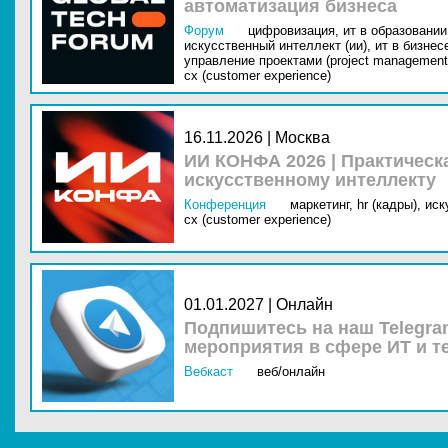
автоматизация бизнеса
Форум
цифровизация,
ит в образовании 
искусственный интеллект (ии),
ит в бизнес
управление проектами (project management
cx (customer experience)
16.11.2026 | Москва
ИИ КОНФА 2026 | Практическ
искусственному интеллекту
Конференция
маркетинг,
hr (кадры),
иск
cx (customer experience)
01.01.2027 | Онлайн
Подпишитесь на наш Telegra
мероприятия в сфере ИТ и т
Вебкаст
веб/онлайн