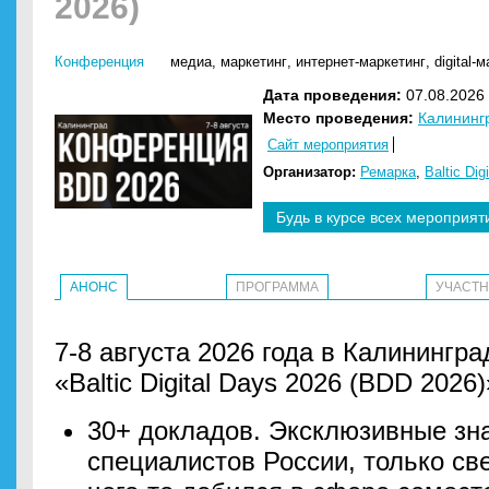
2026)
Конференция
медиа
,
маркетинг
,
интернет-маркетинг
,
digital-
Дата проведения:
07.08.2026 
Место проведения:
Калининг
Сайт мероприятия
Организатор:
Ремарка
,
Baltic Dig
Будь в курсе всех мероприят
АНОНС
ПРОГРАММА
УЧАСТ
7-8 августа 2026 года в Калинингр
«Baltic Digital Days 2026 (BDD 2026)
30+ докладов. Эксклюзивные зн
специалистов России, только све