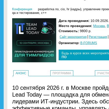
Конференция
разработка по
,
cio
,
hr (кадры)
,
управление проек
qa и тестирование
,
c++
Дата проведения:
10.09.2026.
Место проведения:
Москва
,
Стоимость:
9800 р.
Сайт мероприятия
Регистрация
Организатор:
B-FORUMS
Будь в курсе всех мероприят
ПО
АНОНС
ПРОГРАММА
УЧАСТ
10 сентября 2026 г. в Москве про
Lead Today — площадка для обме
лидерами ИТ-индустрии. Здесь обс
эффективные команды, управлять