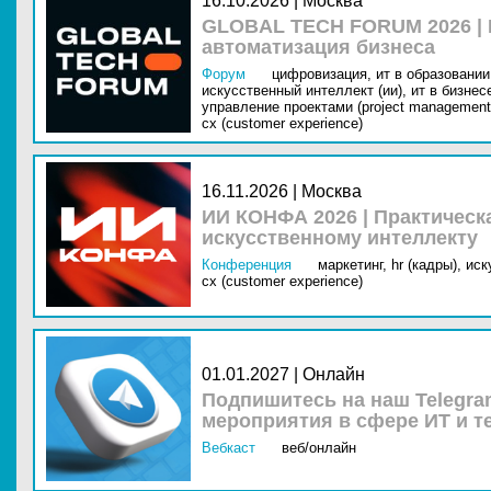
16.10.2026 | Москва
GLOBAL TECH FORUM 2026 |
автоматизация бизнеса
Форум
цифровизация,
ит в образовании 
искусственный интеллект (ии),
ит в бизнес
управление проектами (project management
cx (customer experience)
16.11.2026 | Москва
ИИ КОНФА 2026 | Практическ
искусственному интеллекту
Конференция
маркетинг,
hr (кадры),
иск
cx (customer experience)
01.01.2027 | Онлайн
Подпишитесь на наш Telegra
мероприятия в сфере ИТ и т
Вебкаст
веб/онлайн