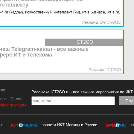
интеллекту
г,
hr (кадры),
искусственный интеллект (ии),
ит в бизнесе,
ит в hr,
Реклама. B-FORUMS
ICT2GO
наш Telegram-канал - все важные
фере ИТ и телекома
Реклама. ICT2GO
тия
Рассылка ICT2GO.ru - все важные мероприятия по ИКТ
керы
|
О нас
нфраструктуры
ы:
- новости ИКТ Москвы и России
- н