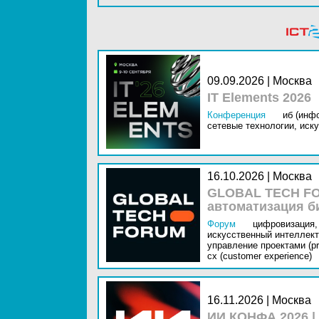
09.09.2026 | Москва
IT Elements 2026
Конференция
иб (инф
сетевые технологии,
иску
16.10.2026 | Москва
GLOBAL TECH FO
автоматизация б
Форум
цифровизация,
искусственный интеллект 
управление проектами (pr
cx (customer experience)
16.11.2026 | Москва
ИИ КОНФА 2026 |