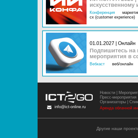
искусственному 
Конференция
маркетин
cx (customer experience)
01.01.2027 | Онлайн
Подпишитесь на 
мероприятия в с
Вебкаст
веб/онлайн
Новости
|
Мероприя
Пресс-мероприятия
Организаторы
|
Спи
info@ict-online.ru
Аренда облачной и
Другие наши проект