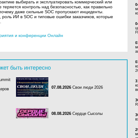
практике выбирать и эксплуатировать коммерческий или
0
е теряется контроль над безопасностью, как правильно
м
и почему даже сильные SOC пропускают инциденты.
к
 роль ИИ в SOC и типовые ошибки заказчиков, которые
.
0
ц
F
риятия и конференции Онлайн
0
м
а
0
к
жет быть интересно
2
Summit
3
к
07.08.2026
Свои люди 2026
деров
в
3
R
08.08.2026
Сердце Сысолы
3
в
2
м