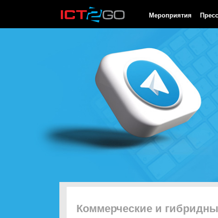
HTTP/1.0 200 OK Cache-Control: no-cache, private Date: Sat, 08 
Мероприятия
Прес
Коммерческие и гибридн