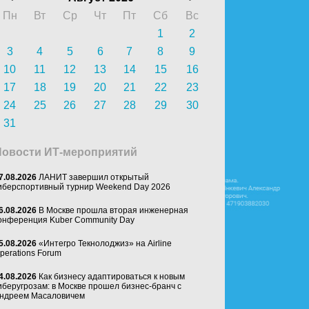
Пн
Вт
Ср
Чт
Пт
Сб
Вс
1
2
3
4
5
6
7
8
9
10
11
12
13
14
15
16
17
18
19
20
21
22
23
24
25
26
27
28
29
30
31
Новости ИТ-мероприятий
7.08.2026
ЛАНИТ завершил открытый
иберспортивный турнир Weekend Day 2026
6.08.2026
В Москве прошла вторая инженерная
онференция Kuber Community Day
5.08.2026
«Интегро Текнолоджиз» на Airline
perations Forum
4.08.2026
Как бизнесу адаптироваться к новым
иберугрозам: в Москве прошел бизнес-бранч с
ндреем Масаловичем