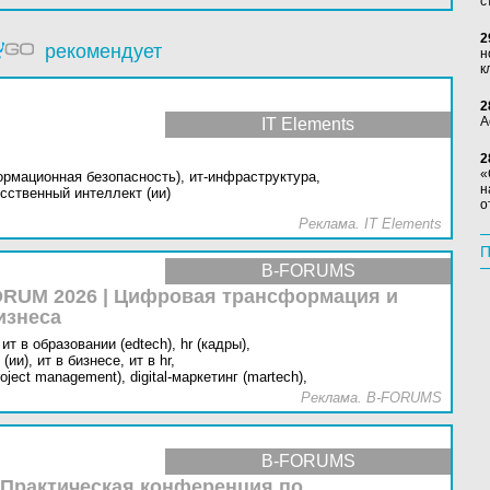
с
2
рекомендует
н
к
2
А
IT Elements
2
«
ормационная безопасность),
ит-инфраструктура,
н
сственный интеллект (ии)
о
Реклама. IT Elements
П
B-FORUMS
RUM 2026 | Цифровая трансформация и
изнеса
ит в образовании (edtech),
hr (кадры),
(ии),
ит в бизнесе,
ит в hr,
oject management),
digital-маркетинг (martech),
Реклама. B-FORUMS
B-FORUMS
 Практическая конференция по