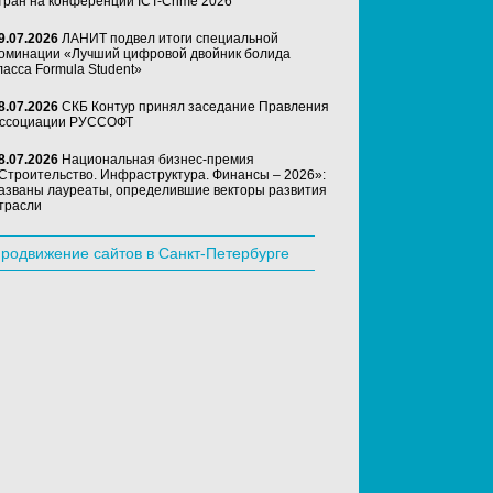
тран на конференции ICT-Crime 2026
9.07.2026
ЛАНИТ подвел итоги специальной
оминации «Лучший цифровой двойник болида
ласса Formula Student»
8.07.2026
СКБ Контур принял заседание Правления
ссоциации РУССОФТ
8.07.2026
Национальная бизнес-премия
Строительство. Инфраструктура. Финансы – 2026»:
азваны лауреаты, определившие векторы развития
трасли
родвижение сайтов в Санкт-Петербурге