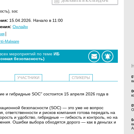
ДОБАВИТЬ В КАЛЕНДАРЬ
ость)
,
soc
ния:
15.04.2026. Начало в 11:00
ения:
Онлайн
тия
nti-Malware
 всех мероприятий по теме
ИБ
онная безопасность)
0
УЧАСТНИКИ
СПИКЕРЫ
к
0
е и гибридные SOC" состоится 15 апреля 2026 года в
к
0
ационной безопасности (SOC) — это уже не вопрос
O
ля, ответственности и рисков компания готова передать на
рость и удобство, гибридные — гибкость и контроль, но на
0
чения. Ошибки выбора обходятся дорого — как в деньгах и
к
А