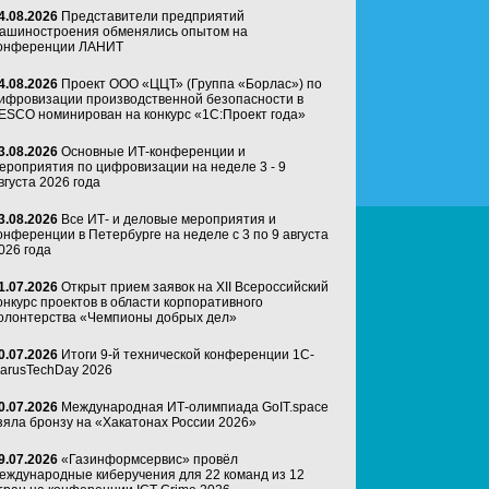
4.08.2026
Представители предприятий
ашиностроения обменялись опытом на
онференции ЛАНИТ
4.08.2026
Проект ООО «ЦЦТ» (Группа «Борлас») по
ифровизации производственной безопасности в
ESCO номинирован на конкурс «1С:Проект года»
3.08.2026
Основные ИТ-конференции и
ероприятия по цифровизации на неделе 3 - 9
вгуста 2026 года
3.08.2026
Все ИТ- и деловые мероприятия и
онференции в Петербурге на неделе с 3 по 9 августа
026 года
1.07.2026
Открыт прием заявок на XII Всероссийский
онкурс проектов в области корпоративного
олонтерства «Чемпионы добрых дел»
0.07.2026
Итоги 9-й технической конференции 1C-
arusTechDay 2026
0.07.2026
Международная ИТ-олимпиада GoIT.space
зяла бронзу на «Хакатонах России 2026»
9.07.2026
«Газинформсервис» провёл
еждународные киберучения для 22 команд из 12