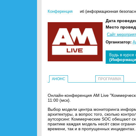
Конференция
иб (информационная безопасн
Дата проведе
Место провед
Сайт мероприя
Организатор:
A
Будь в курсе
(Информаци
АНОНС
ПРОГРАММА
Онлайн-конференция AM Live "Коммерчески
11:00 (мск).
Выбор модели центра мониторинга информ
архитектуры, а вопрос того, сколько контро
аутсорсинг. Коммерческие SOC обещают ско
практике каждая модель несёт свои ограни
времени, так и в пропущенных инцидентах.