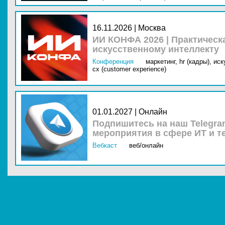
16.11.2026 | Москва
ИИ КОНФА 2026 | Практическ
искусственному интеллекту
Конференция
маркетинг,
hr (кадры),
иск
cx (customer experience)
01.01.2027 | Онлайн
Подпишитесь на наш Telegra
мероприятия в сфере ИТ и т
Вебкаст
веб/онлайн