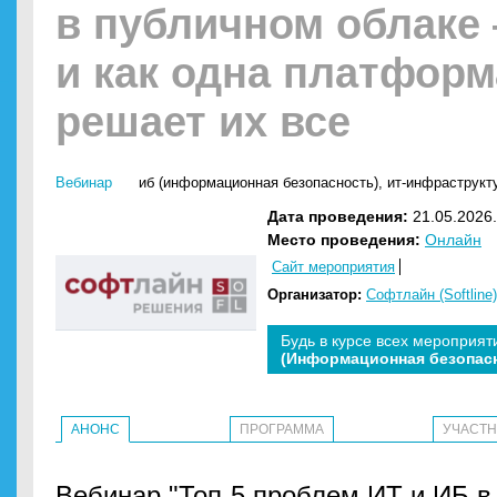
в публичном облаке
и как одна платформ
решает их все
Вебинар
иб (информационная безопасность)
,
ит-инфраструкт
Дата проведения:
21.05.2026.
Место проведения:
Онлайн
Сайт мероприятия
Организатор:
Софтлайн (Softline)
Будь в курсе всех мероприят
(Информационная безопас
АНОНС
ПРОГРАММА
УЧАСТ
Вебинар "Топ-5 проблем ИТ и ИБ в