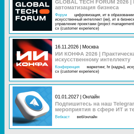
GLOBAL TECH FORUM 2026 |
автоматизация бизнеса
Форум
цифровизация,
ит в образовании 
искусственный интеллект (ии),
ит в бизнес
управление проектами (project management
cx (customer experience)
16.11.2026 | Москва
ИИ КОНФА 2026 | Практическ
искусственному интеллекту
Конференция
маркетинг,
hr (кадры),
иск
cx (customer experience)
01.01.2027 | Онлайн
Подпишитесь на наш Telegra
мероприятия в сфере ИТ и т
Вебкаст
веб/онлайн