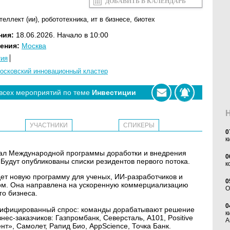
ДОБАВИТЬ В КАЛЕНДАРЬ
теллект (ии)
,
робототехника
,
ит в бизнесе
,
биотех
ния:
18.06.2026. Начало в 10:00
ения:
Москва
тия
осковский инновационный кластер
 всех мероприятий по теме
Инвестиции
УЧАСТНИКИ
СПИКЕРЫ
0
к
нал Международной программы доработки и внедрения
0
 Будут опубликованы списки резидентов первого потока.
к
ет новую программу для ученых, ИИ-разработчиков и
0
том. Она направлена на ускоренную коммерциализацию
O
го бизнеса.
0
ифицированный спрос: команды дорабатывают решение
к
нес-заказчиков: Газпромбанк, Северсталь, А101, Positive
А
т», Самолет, Рапид Био, AppScience, Точка Банк.