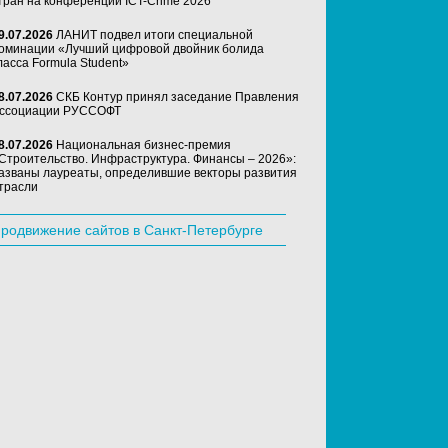
тран на конференции ICT-Crime 2026
9.07.2026
ЛАНИТ подвел итоги специальной
оминации «Лучший цифровой двойник болида
ласса Formula Student»
8.07.2026
СКБ Контур принял заседание Правления
ссоциации РУССОФТ
8.07.2026
Национальная бизнес-премия
Строительство. Инфраструктура. Финансы – 2026»:
азваны лауреаты, определившие векторы развития
трасли
родвижение сайтов в Санкт-Петербурге