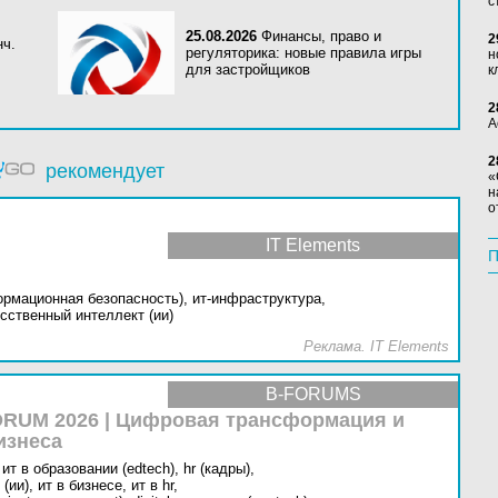
с
25.08.2026
Финансы, право и
2
нч.
регуляторика: новые правила игры
н
для застройщиков
к
2
А
2
рекомендует
«
н
о
IT Elements
П
ормационная безопасность),
ит-инфраструктура,
сственный интеллект (ии)
Реклама. IT Elements
B-FORUMS
RUM 2026 | Цифровая трансформация и
изнеса
ит в образовании (edtech),
hr (кадры),
(ии),
ит в бизнесе,
ит в hr,