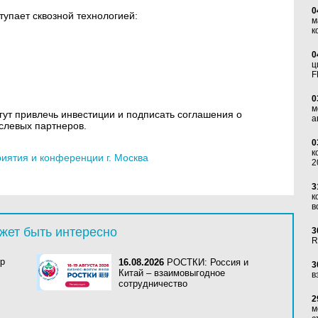
0
тупает сквозной технологией:
м
к
0
ц
F
0
м
ут привлечь инвестиции и подписать соглашения о
а
слевых партнеров.
0
к
ятия и конференции г. Москва
2
3
к
в
жет быть интересно
3
R
mp
16.08.2026
РОСТКИ: Россия и
3
Китай – взаимовыгодное
в
сотрудничество
2
м