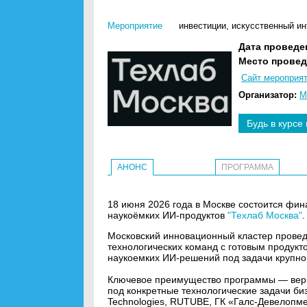
Мероприятие
инвестиции
,
искусственный ин
Дата проведе
Место провед
Сайт мероприя
Организатор:
М
Будь в курсе
АНОНС
ПРОГРАММА
18 июня 2026 года в Москве состоится фи
наукоёмких ИИ-продуктов
"Техлаб Москва"
.
Московский инновационный кластер провед
технологических команд с готовым продук
наукоемких ИИ-решений под задачи крупно
Ключевое преимущество программы — вер
под конкретные технологические задачи биз
Technologies, RUTUBE, ГК «Галс-Девелопмен