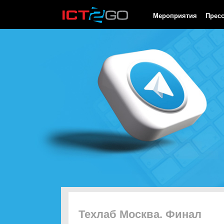
HTTP/1.0 200 OK Cache-Control: no-cache, private Date: Sat, 08 
Мероприятия
Прес
Техлаб Москва. Финал