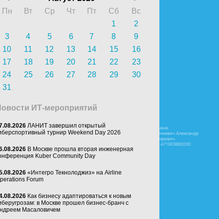
Пн
Вт
Ср
Чт
Пт
Сб
Вс
1
2
3
4
5
6
7
8
9
10
11
12
13
14
15
16
17
18
19
20
21
22
23
24
25
26
27
28
29
30
31
Новости ИТ-мероприятий
7.08.2026
ЛАНИТ завершил открытый
иберспортивный турнир Weekend Day 2026
6.08.2026
В Москве прошла вторая инженерная
онференция Kuber Community Day
5.08.2026
«Интегро Текнолоджиз» на Airline
perations Forum
4.08.2026
Как бизнесу адаптироваться к новым
иберугрозам: в Москве прошел бизнес-бранч с
ндреем Масаловичем