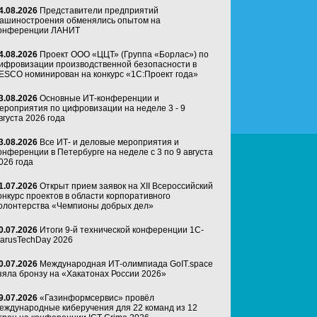
4.08.2026
Представители предприятий
ашиностроения обменялись опытом на
онференции ЛАНИТ
4.08.2026
Проект ООО «ЦЦТ» (Группа «Борлас») по
ифровизации производственной безопасности в
ESCO номинирован на конкурс «1С:Проект года»
3.08.2026
Основные ИТ-конференции и
ероприятия по цифровизации на неделе 3 - 9
вгуста 2026 года
3.08.2026
Все ИТ- и деловые мероприятия и
онференции в Петербурге на неделе с 3 по 9 августа
026 года
1.07.2026
Открыт прием заявок на XII Всероссийский
онкурс проектов в области корпоративного
олонтерства «Чемпионы добрых дел»
0.07.2026
Итоги 9-й технической конференции 1C-
arusTechDay 2026
0.07.2026
Международная ИТ-олимпиада GoIT.space
зяла бронзу на «Хакатонах России 2026»
9.07.2026
«Газинформсервис» провёл
еждународные киберучения для 22 команд из 12