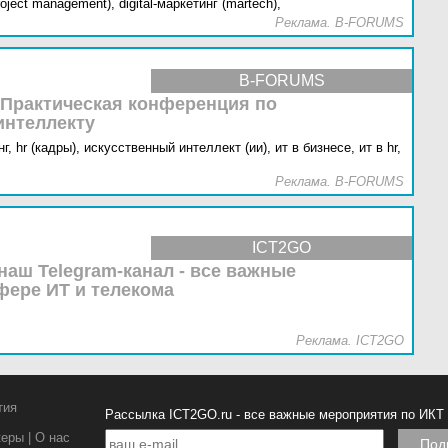
oject management),
digital-маркетинг (martech),
Реклама. B-FORUMS
B-FORUMS
 Практическая конференция по
интеллекту
г,
hr (кадры),
искусственный интеллект (ии),
ит в бизнесе,
ит в hr,
Реклама. B-FORUMS
ICT2GO
наш Telegram-канал - все важные
фере ИТ и телекома
Реклама. ICT2GO
тия
Рассылка ICT2GO.ru - все важные мероприятия по ИКТ
керы
|
О нас