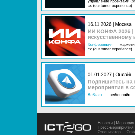
управление проектами (pr
cx (customer experience)
16.11.2026 | Москва
ИИ КОНФА 2026 |
искусственному 
Конференция
маркетин
cx (customer experience)
01.01.2027 | Онлайн
Подпишитесь на 
мероприятия в с
Вебкаст
веб/онлайн
Новости
|
Мероприя
Пресс-мероприятия
Организаторы
|
Спи