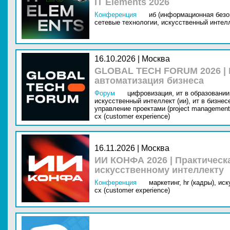
IT Elements 2026
Конференция
иб (информационная безо
сетевые технологии,
искусственный интелл
16.10.2026 | Москва
GLOBAL TECH FORUM 2026 |
автоматизация бизнеса
Форум
цифровизация,
ит в образовании 
искусственный интеллект (ии),
ит в бизнес
управление проектами (project management
cx (customer experience)
16.11.2026 | Москва
ИИ КОНФА 2026 | Практическ
искусственному интеллекту
Конференция
маркетинг,
hr (кадры),
иск
cx (customer experience)