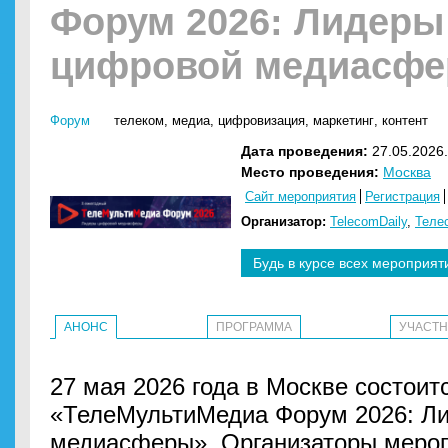
Форум 2026: Лидеры
цифровой медиасф
Форум
телеком
,
медиа
,
цифровизация
,
маркетинг
,
контент
Дата проведения:
27.05.2026.
Место проведения:
Москва
Сайт мероприятия
Регистрация
Организатор:
TelecomDaily
,
Теле
Будь в курсе всех мероприят
АНОНС
ПРОГРАММА
УЧАСТ
27 мая 2026 года в Москве состоит
«ТелеМультиМедиа Форум 2026: Л
медиасферы». Организаторы меро