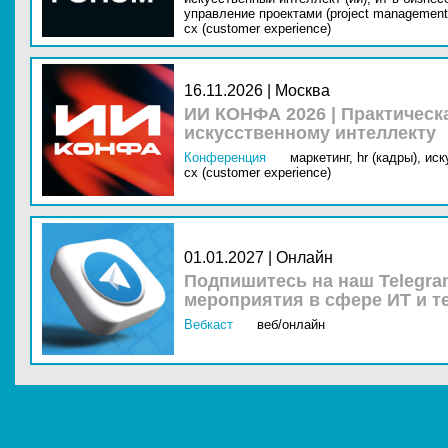
управление проектами (project management
cx (customer experience)
16.11.2026 | Москва
ИИ КОНФА 2026 | Практическ
искусственному интеллекту
Конференция
маркетинг,
hr (кадры),
иск
cx (customer experience)
01.01.2027 | Онлайн
Подпишитесь на наш Telegra
мероприятия в сфере ИТ и т
Вебкаст
веб/онлайн