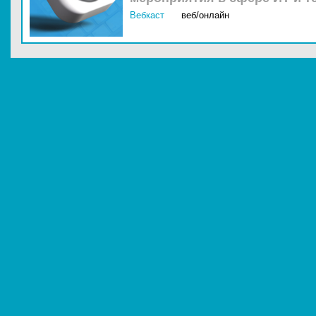
Вебкаст
веб/онлайн