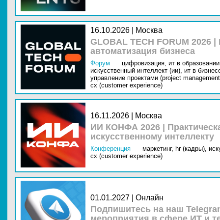
16.10.2026 | Москва
GLOBAL TECH FORUM 2026 |
автоматизация бизнеса
Форум
цифровизация,
ит в образовании 
искусственный интеллект (ии),
ит в бизнес
управление проектами (project management
cx (customer experience)
16.11.2026 | Москва
ИИ КОНФА 2026 | Практическ
искусственному интеллекту
Конференция
маркетинг,
hr (кадры),
иск
cx (customer experience)
01.01.2027 | Онлайн
Подпишитесь на наш Telegra
мероприятия в сфере ИТ и т