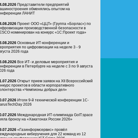
4.08.2026
Представители предприятий
ашиностроения обменялись опытом на
онференции ЛАНИТ
4.08.2026
Проект ООО «ЦЦТ» (Группа «Борлас») по
ифровизации производственной безопасности в
ESCO номинирован на конкурс «1С:Проект года»
3.08.2026
Основные ИТ-конференции и
ероприятия по цифровизации на неделе 3 - 9
вгуста 2026 года
3.08.2026
Все ИТ- и деловые мероприятия и
онференции в Петербурге на неделе с 3 по 9 августа
026 года
1.07.2026
Открыт прием заявок на XII Всероссийский
онкурс проектов в области корпоративного
олонтерства «Чемпионы добрых дел»
0.07.2026
Итоги 9-й технической конференции 1C-
arusTechDay 2026
0.07.2026
Международная ИТ-олимпиада GoIT.space
зяла бронзу на «Хакатонах России 2026»
9.07.2026
«Газинформсервис» провёл
еждународные киберучения для 22 команд из 12