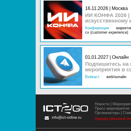
16.11.2026 | Москва
ИИ КОНФА 2026 |
искусственному 
Конференция
маркетин
cx (customer experience)
01.01.2027 | Онлайн
Подпишитесь на 
мероприятия в с
Вебкаст
веб/онлайн
Новости
|
Мероприя
Пресс-мероприятия
Организаторы
|
Спи
info@ict-online.ru
Аренда облачной и