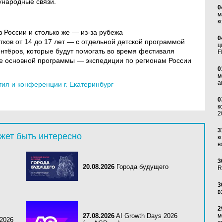
ународные связи.
0
м
к
из России и столько же — из-за рубежа
0
тков от 14 до 17 лет — с отдельной детской программой
ц
нтёров, которые будут помогать во время фестиваля
F
е основной программы — экспедиции по регионам России
0
м
а
я и конференции г. Екатеринбург
0
к
2
3
жет быть интересно
к
в
3
20.08.2026
Города будущего
R
3
в
2
27.08.2026
AI Growth Days 2026
м
2026