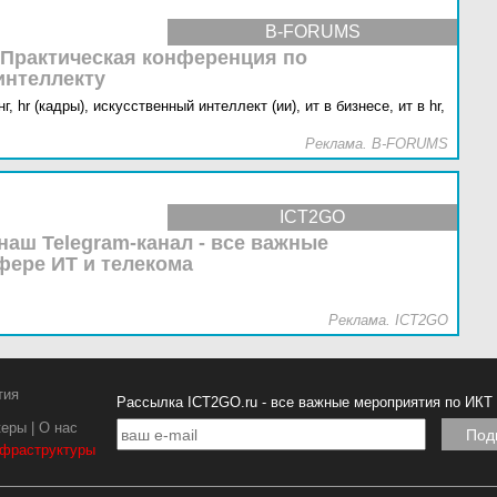
B-FORUMS
 Практическая конференция по
интеллекту
г,
hr (кадры),
искусственный интеллект (ии),
ит в бизнесе,
ит в hr,
Реклама. B-FORUMS
ICT2GO
наш Telegram-канал - все важные
фере ИТ и телекома
Реклама. ICT2GO
тия
Рассылка ICT2GO.ru - все важные мероприятия по ИКТ
керы
|
О нас
нфраструктуры