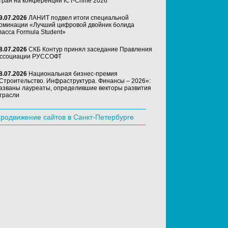
тран на конференции ICT-Crime 2026
9.07.2026
ЛАНИТ подвел итоги специальной
оминации «Лучший цифровой двойник болида
ласса Formula Student»
8.07.2026
СКБ Контур принял заседание Правления
ссоциации РУССОФТ
8.07.2026
Национальная бизнес-премия
Строительство. Инфраструктура. Финансы – 2026»:
азваны лауреаты, определившие векторы развития
трасли
родвижение сайтов в Санкт-Петербурге