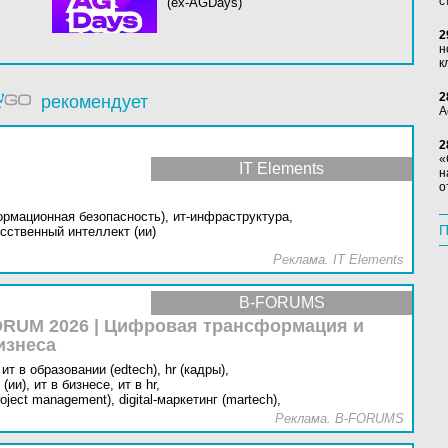
с
(ex-AGDays)
2
н
к
2
рекомендует
А
2
«
IT Elements
н
о
ормационная безопасность),
ит-инфраструктура,
П
сственный интеллект (ии)
Реклама. IT Elements
B-FORUMS
RUM 2026 | Цифровая трансформация и
изнеса
ит в образовании (edtech),
hr (кадры),
(ии),
ит в бизнесе,
ит в hr,
oject management),
digital-маркетинг (martech),
Реклама. B-FORUMS