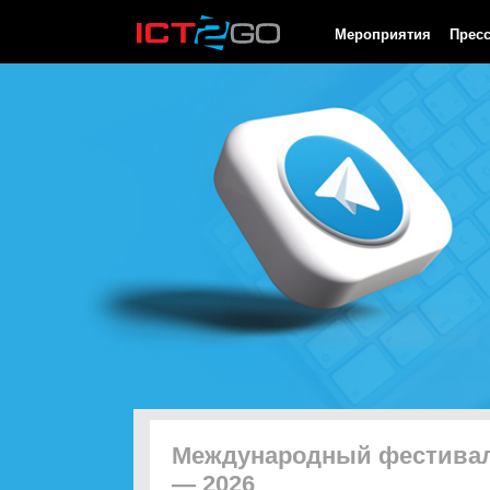
HTTP/1.0 200 OK Cache-Control: no-cache, private Date: Sat, 08 
Мероприятия
Прес
Международный фестива
— 2026