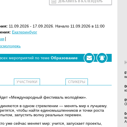
ДОБАВИТЬ В КАЛЕНДАРЬ
ния:
11.09.2026 - 17.09.2026. Начало 11.09.2026 в 11:00
ения:
Екатеринбург
тия
осмолодежь
 всех мероприятий по теме
Образование
0
к
УЧАСТНИКИ
СПИКЕРЫ
0
к
пройдет «Международный фестиваль молодёжи».
0
O
ъединяются в одном стремлении — менять мир к лучшему.
ретятся, чтобы найти единомышленников и точки роста
0
опытом, запустить волну реальных перемен.
к
А
кто уже сейчас меняет мир: учится, запускает проекты,