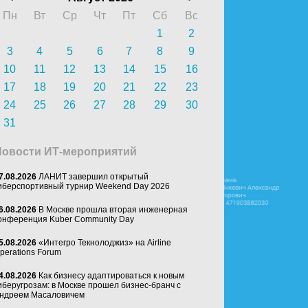
Пн
Вт
Ср
Чт
Пт
Сб
Вс
1
2
3
4
5
6
7
8
9
10
11
12
13
14
15
16
17
18
19
20
21
22
23
24
25
26
27
28
29
30
31
Новости ИТ-мероприятий
7.08.2026
ЛАНИТ завершил открытый
иберспортивный турнир Weekend Day 2026
6.08.2026
В Москве прошла вторая инженерная
онференция Kuber Community Day
5.08.2026
«Интегро Текнолоджиз» на Airline
perations Forum
4.08.2026
Как бизнесу адаптироваться к новым
иберугрозам: в Москве прошел бизнес-бранч с
ндреем Масаловичем