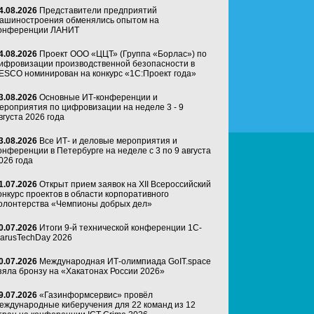
4.08.2026
Представители предприятий
ашиностроения обменялись опытом на
онференции ЛАНИТ
4.08.2026
Проект ООО «ЦЦТ» (Группа «Борлас») по
ифровизации производственной безопасности в
ESCO номинирован на конкурс «1С:Проект года»
3.08.2026
Основные ИТ-конференции и
ероприятия по цифровизации на неделе 3 - 9
вгуста 2026 года
3.08.2026
Все ИТ- и деловые мероприятия и
онференции в Петербурге на неделе с 3 по 9 августа
026 года
1.07.2026
Открыт прием заявок на XII Всероссийский
онкурс проектов в области корпоративного
олонтерства «Чемпионы добрых дел»
0.07.2026
Итоги 9-й технической конференции 1C-
arusTechDay 2026
0.07.2026
Международная ИТ-олимпиада GoIT.space
зяла бронзу на «Хакатонах России 2026»
9.07.2026
«Газинформсервис» провёл
еждународные киберучения для 22 команд из 12