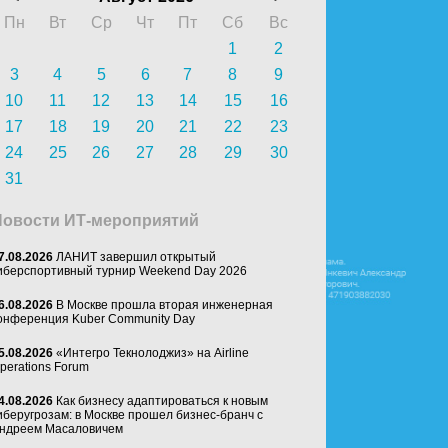
Пн
Вт
Ср
Чт
Пт
Сб
Вс
1
2
3
4
5
6
7
8
9
10
11
12
13
14
15
16
17
18
19
20
21
22
23
24
25
26
27
28
29
30
31
Новости ИТ-мероприятий
7.08.2026
ЛАНИТ завершил открытый
иберспортивный турнир Weekend Day 2026
6.08.2026
В Москве прошла вторая инженерная
онференция Kuber Community Day
5.08.2026
«Интегро Текнолоджиз» на Airline
perations Forum
4.08.2026
Как бизнесу адаптироваться к новым
иберугрозам: в Москве прошел бизнес-бранч с
ндреем Масаловичем