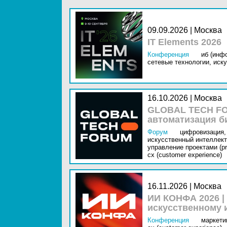
09.09.2026 | Москва
IT Elements 2026
Конференция
иб (инф
сетевые технологии,
иску
16.10.2026 | Москва
GLOBAL TECH FO
автоматизация б
Форум
цифровизация,
искусственный интеллект 
управление проектами (pr
cx (customer experience)
16.11.2026 | Москва
ИИ КОНФА 2026 |
искусственному 
Конференция
маркетин