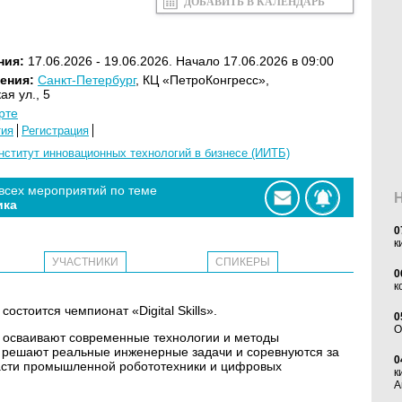
ДОБАВИТЬ В КАЛЕНДАРЬ
ния:
17.06.2026 - 19.06.2026. Начало 17.06.2026 в 09:00
ения:
Санкт-Петербург
, КЦ «ПетроКонгресс»,
я ул., 5
рте
тия
Регистрация
нститут инновационных технологий в бизнесе (ИИТБ)
 всех мероприятий по теме
ика
0
к
УЧАСТНИКИ
СПИКЕРЫ
0
к
остоится чемпионат «Digital Skills».
0
O
ики осваивают современные технологии и методы
 решают реальные инженерные задачи и соревнуются за
0
ласти промышленной робототехники и цифровых
к
А