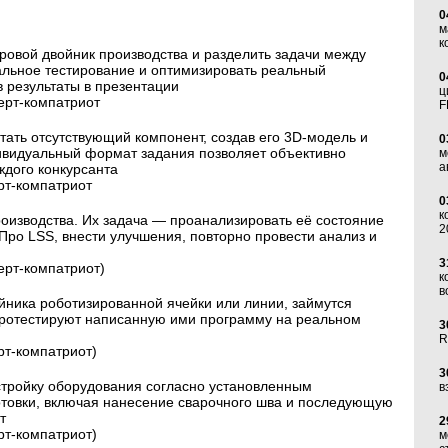
0
м
к
овой двойник производства и разделить задачи между
альное тестирование и оптимизировать реальный
0
 результаты в презентации
ц
перт-компатриот
F
ать отсутствующий компонент, создав его 3D-модель и
0
дивидуальный формат задания позволяет объективно
м
а
дого конкурсанта
ерт-компатриот
0
к
изводства. Их задача — проанализировать её состояние
2
Про LSS, внести улучшения, повторно провести анализ и
3
ерт-компатриот)
к
в
йника роботизированной ячейки или линии, займутся
 протестируют написанную ими программу на реальном
3
R
рт-компатриот)
3
стройку оборудования согласно установленным
в
отовки, включая нанесение сварочного шва и последующую
т
2
рт-компатриот)
м