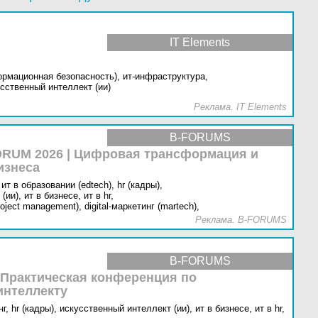
IT Elements
ормационная безопасность),
ит-инфраструктура,
сственный интеллект (ии)
Реклама. IT Elements
B-FORUMS
RUM 2026 | Цифровая трансформация и
изнеса
ит в образовании (edtech),
hr (кадры),
(ии),
ит в бизнесе,
ит в hr,
oject management),
digital-маркетинг (martech),
Реклама. B-FORUMS
B-FORUMS
 Практическая конференция по
интеллекту
г,
hr (кадры),
искусственный интеллект (ии),
ит в бизнесе,
ит в hr,