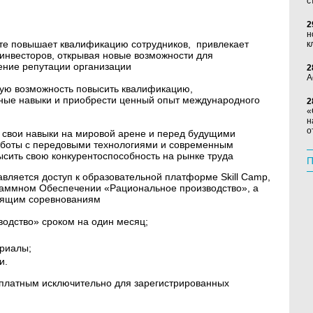
с
2
н
е повышает квалификацию сотрудников, привлекает
к
инвесторов, открывая новые возможности для
ление репутации организации
2
А
ную возможность повысить квалификацию,
ые навыки и приобрести ценный опыт международного
2
«
н
о
 свои навыки на мировой арене и перед будущими
аботы с передовыми технологиями и современным
ить свою конкурентоспособность на рынке труда
П
авляется доступ к образовательной платформе Skill Camp,
раммном Обеспечении «Рациональное производство», а
тоящим соревнованиям
одство» сроком на один месяц;
ериалы;
и.
есплатным исключительно для зарегистрированных