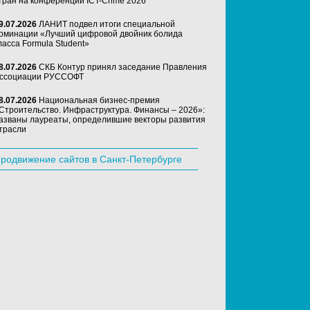
тран на конференции ICT-Crime 2026
9.07.2026
ЛАНИТ подвел итоги специальной
оминации «Лучший цифровой двойник болида
ласса Formula Student»
8.07.2026
СКБ Контур принял заседание Правления
ссоциации РУССОФТ
8.07.2026
Национальная бизнес-премия
Строительство. Инфраструктура. Финансы – 2026»:
азваны лауреаты, определившие векторы развития
трасли
родвижение сайтов в Санкт-Петербурге