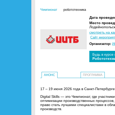
Чемпионат
робототехника
Дата проведе
Место провед
Лодейнопольска
смотреть на ка
Сайт мероприя
Организатор:
И
Будь в курсе
Робототехн
АНОНС
ПРОГРАММА
17 – 19 июня 2026 года в Санкт-Петербурге с
Digital Skills — это Чемпионат, где участн
оптимизации производственных процессов,
право стать лучшими специалистами в об
производств.