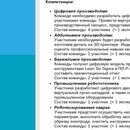
Компетенции:
Цифровое производство
Команде необходимо разработать цифр
участниками команды. Провести вирту
производственный процесс, представив
Состав команды: 4 участника (+ 1 экс
Аддитивное производство
Участникам необходимо будет разработ
изготовив деталь на 3D-принтере. Ин
оценить профессиональные навыки каж
Состав команды: 1 участник (+ 1 эксп
Бережливое производство
Команды получат цифровую модель про
инструментами Lean Six Sigma в ПО Р-
составить презентационный отчет
Состав команды: 2 участника (+ 1 эксп
Промышленная робототехника
Участники разработают цифрового дво
виртуальной пуско-наладкой, а также
промышленном оборудовании
Состав команды: 1 участник (+ 1 экспе
Роботизированная сварка
Участникам предстоит осуществить на
параметрам, выполнить обработку заг
обрезку электрода, очистить инструмен
Состав команды: 1 участник (+ 1 экспе