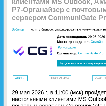
клиентами MS Outlook, AMa
Р7-Органайзер с почтовы
сервером CommuniGate P
Вебинар
по
,
ит в бизнесе
,
унифицированные коммуникации (u
Дата проведения:
29.05.2026.
Место проведения:
Онлайн
Регистрация
Организатор:
CommuniGate Pro
Будь в курсе всех мероприят
АНОНС
ПРОГРАММА
УЧАСТ
29 мая 2026 г. в 11:00 (мск) пройде
настольными клиентами MS Outlook
почтовым сервером CommuniGate P