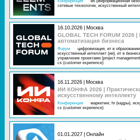
Конференция
иб (информационная безо
сетевые технологии,
искусственный интелл
16.10.2026 | Москва
GLOBAL TECH FORUM 2026 |
автоматизация бизнеса
Форум
цифровизация,
ит в образовании 
искусственный интеллект (ии),
ит в бизнес
управление проектами (project management
cx (customer experience)
16.11.2026 | Москва
ИИ КОНФА 2026 | Практическ
искусственному интеллекту
Конференция
маркетинг,
hr (кадры),
иск
cx (customer experience)
01.01.2027 | Онлайн