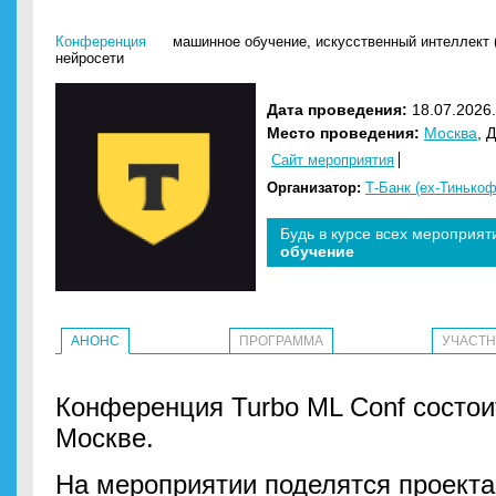
Конференция
машинное обучение
,
искусственный интеллект 
нейросети
Дата проведения:
18.07.2026.
Место проведения:
Москва
, 
Сайт мероприятия
Организатор:
Т-Банк (ex-Тинько
Будь в курсе всех мероприят
обучение
АНОНС
ПРОГРАММА
УЧАСТ
Конференция Turbo ML Conf состоит
Москве.
На мероприятии поделятся проект