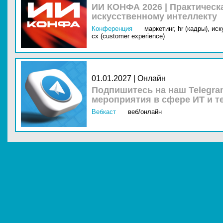
ИИ КОНФА 2026 | Практическ
искусственному интеллекту
Конференция
маркетинг,
hr (кадры),
иск
cx (customer experience)
01.01.2027 | Онлайн
Подпишитесь на наш Telegra
мероприятия в сфере ИТ и т
Вебкаст
веб/онлайн