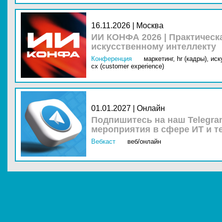
16.11.2026 | Москва
ИИ КОНФА 2026 | Практическ
искусственному интеллекту
Конференция
маркетинг,
hr (кадры),
иск
cx (customer experience)
01.01.2027 | Онлайн
Подпишитесь на наш Telegra
мероприятия в сфере ИТ и т
Вебкаст
веб/онлайн