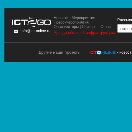
Новости
|
Мероприятия
Рассылк
Пресс-мероприятия
Организаторы
|
Спикеры
|
О нас
info@ict-online.ru
Аренда облачной инфраструктуры
Другие наши проекты:
- новос