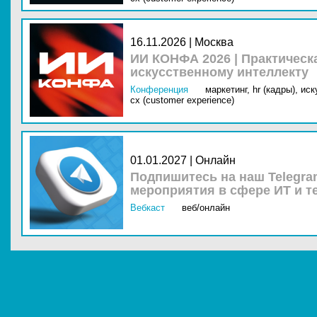
16.11.2026 | Москва
ИИ КОНФА 2026 | Практическ
искусственному интеллекту
Конференция
маркетинг,
hr (кадры),
иск
cx (customer experience)
01.01.2027 | Онлайн
Подпишитесь на наш Telegra
мероприятия в сфере ИТ и т
Вебкаст
веб/онлайн