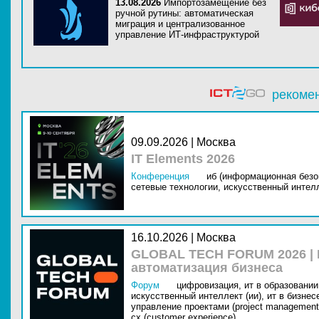
13.08.2026
Импортозамещение без
ручной рутины: автоматическая
миграция и централизованное
управление ИТ-инфраструктурой
рекоме
09.09.2026 | Москва
IT Elements 2026
Конференция
иб (информационная безо
сетевые технологии,
искусственный интелл
16.10.2026 | Москва
GLOBAL TECH FORUM 2026 |
автоматизация бизнеса
Форум
цифровизация,
ит в образовании 
искусственный интеллект (ии),
ит в бизнес
управление проектами (project management
cx (customer experience)