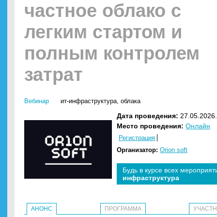
частное облако с
легким стартом и
полным контролем
затрат
Вебинар
ит-инфраструктура
,
облака
Дата проведения:
27.05.2026.
Место проведения:
Онлайн
Регистрация
Организатор:
Orion soft
Будь в курсе всех мероприят
инфраструктура
АНОНС
ПРОГРАММА
УЧАСТ