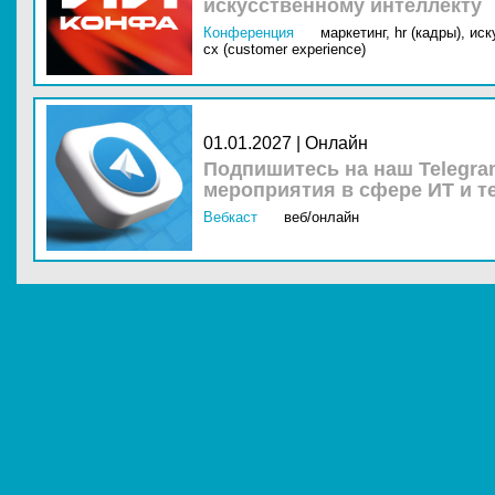
искусственному интеллекту
Конференция
маркетинг,
hr (кадры),
иск
cx (customer experience)
01.01.2027 | Онлайн
Подпишитесь на наш Telegra
мероприятия в сфере ИТ и т
Вебкаст
веб/онлайн