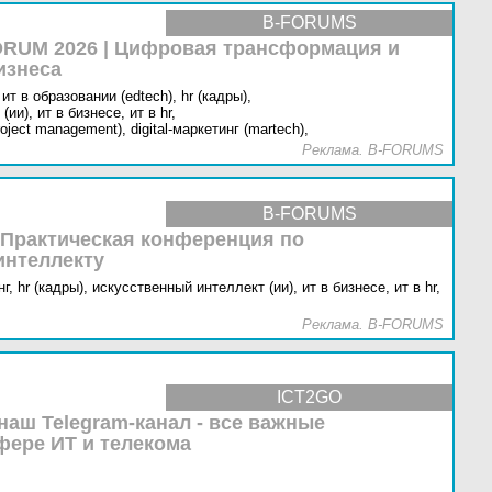
B-FORUMS
RUM 2026 | Цифровая трансформация и
изнеса
ит в образовании (edtech),
hr (кадры),
(ии),
ит в бизнесе,
ит в hr,
oject management),
digital-маркетинг (martech),
Реклама. B-FORUMS
B-FORUMS
 Практическая конференция по
интеллекту
г,
hr (кадры),
искусственный интеллект (ии),
ит в бизнесе,
ит в hr,
Реклама. B-FORUMS
ICT2GO
наш Telegram-канал - все важные
фере ИТ и телекома