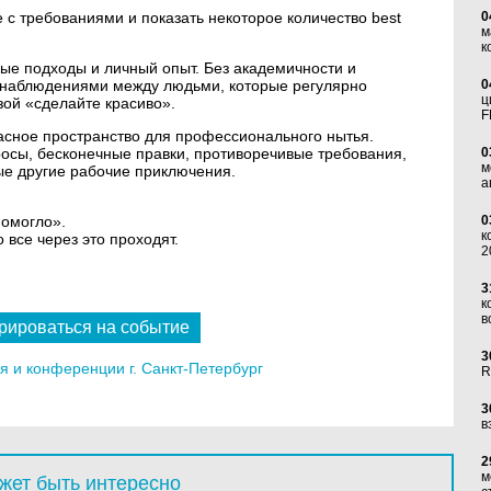
е с требованиями и показать некоторое количество best
0
м
к
ые подходы и личный опыт. Без академичности и
 наблюдениями между людьми, которые регулярно
0
ц
ой «сделайте красиво».
F
асное пространство для профессионального нытья.
осы, бесконечные правки, противоречивые требования,
0
м
е другие рабочие приключения.
а
помогло».
0
к
о все через это проходят.
2
3
к
в
рироваться на событие
3
 и конференции г. Санкт-Петербург
R
3
в
2
м
жет быть интересно