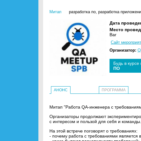
Митап
разработка по
,
разработка приложен
Дата проведе
Место провед
Bar
Сайт мероприя
Организатор:
Q
Будь в курсе
ПО
АНОНС
ПРОГРАММА
Митап "Работа QA-инженера с требованиями
Организаторы продолжают экспериментиров
с интересом и пользой для себя и команды
На этой встрече поговорят о требованиях:
- почему работа с требованиями является 