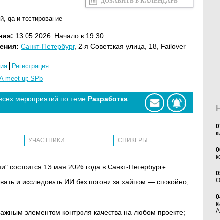
ДОБАВИТЬ В КАЛЕНДАРЬ
ий
,
qa и тестирование
ния:
13.05.2026. Начало в 19:30
ения:
Санкт-Петербург
, 2-я Советская улица, 18, Failover
тия
Регистрация
A meet-up SPb
 всех мероприятий по теме
Разработка
0
к
УЧАСТНИКИ
СПИКЕРЫ
0
к
" состоится 13 мая 2026 года в Санкт-Петербурге.
0
O
ать и исследовать ИИ без погони за хайпом — спокойно,
.
0
к
А
важным элементом контроля качества на любом проекте;