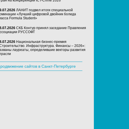
тран на конференции ICT-Crime 2026
9.07.2026
ЛАНИТ подвел итоги специальной
оминации «Лучший цифровой двойник болида
ласса Formula Student»
8.07.2026
СКБ Контур принял заседание Правления
ссоциации РУССОФТ
8.07.2026
Национальная бизнес-премия
Строительство. Инфраструктура. Финансы – 2026»:
азваны лауреаты, определившие векторы развития
трасли
родвижение сайтов в Санкт-Петербурге