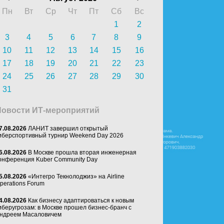
Пн
Вт
Ср
Чт
Пт
Сб
Вс
1
2
3
4
5
6
7
8
9
10
11
12
13
14
15
16
17
18
19
20
21
22
23
24
25
26
27
28
29
30
31
Новости ИТ-мероприятий
7.08.2026
ЛАНИТ завершил открытый
иберспортивный турнир Weekend Day 2026
6.08.2026
В Москве прошла вторая инженерная
онференция Kuber Community Day
5.08.2026
«Интегро Текнолоджиз» на Airline
perations Forum
4.08.2026
Как бизнесу адаптироваться к новым
иберугрозам: в Москве прошел бизнес-бранч с
ндреем Масаловичем