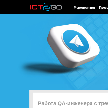
HTTP/1.0 200 OK Cache-Control: no-cache, private Date: Sat, 08 
Мероприятия
Прес
Работа QA-инженера с тр