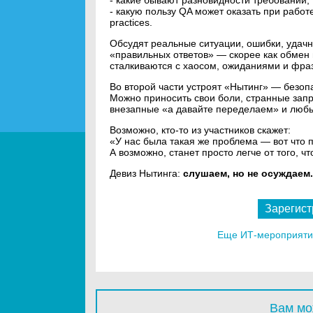
- какие бывают разновидности требований;
- какую пользу QA может оказать при работ
practices.
Обсудят реальные ситуации, ошибки, удачн
«правильных ответов» — скорее как обмен
сталкиваются с хаосом, ожиданиями и фраз
Во второй части устроят «Нытинг» — безоп
Можно приносить свои боли, странные запр
внезапные «а давайте переделаем» и любы
Возможно, кто-то из участников скажет:
«У нас была такая же проблема — вот что 
А возможно, станет просто легче от того, чт
Девиз Нытинга:
слушаем, но не осуждаем.
Зарегист
Еще ИТ-мероприятия
Вам мо