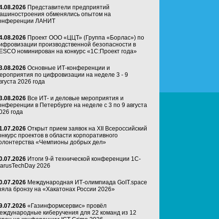
4.08.2026
Представители предприятий
ашиностроения обменялись опытом на
онференции ЛАНИТ
4.08.2026
Проект ООО «ЦЦТ» (Группа «Борлас») по
ифровизации производственной безопасности в
ESCO номинирован на конкурс «1С:Проект года»
3.08.2026
Основные ИТ-конференции и
ероприятия по цифровизации на неделе 3 - 9
вгуста 2026 года
3.08.2026
Все ИТ- и деловые мероприятия и
онференции в Петербурге на неделе с 3 по 9 августа
026 года
1.07.2026
Открыт прием заявок на XII Всероссийский
онкурс проектов в области корпоративного
олонтерства «Чемпионы добрых дел»
0.07.2026
Итоги 9-й технической конференции 1C-
arusTechDay 2026
0.07.2026
Международная ИТ-олимпиада GoIT.space
зяла бронзу на «Хакатонах России 2026»
9.07.2026
«Газинформсервис» провёл
еждународные киберучения для 22 команд из 12