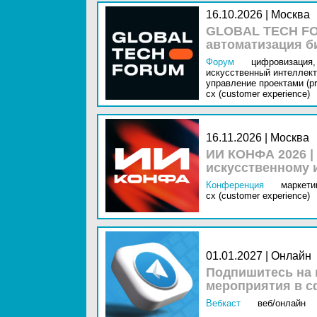
16.10.2026 | Москва
GLOBAL TECH FO
автоматизация б
Форум
цифровизация,
искусственный интеллект 
управление проектами (pr
cx (customer experience)
16.11.2026 | Москва
ИИ КОНФА 2026 |
искусственному 
Конференция
маркетин
cx (customer experience)
01.01.2027 | Онлайн
Подпишитесь на 
мероприятия в с
Вебкаст
веб/онлайн