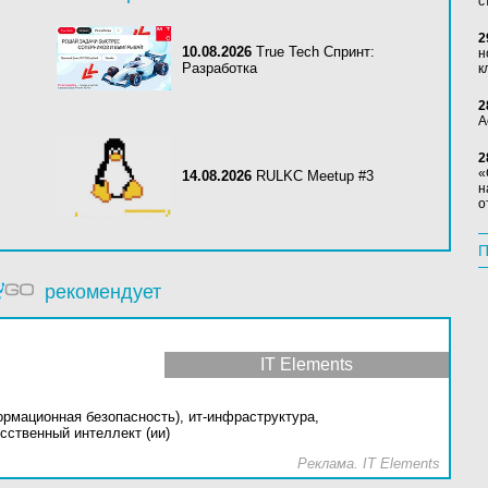
с
2
10.08.2026
True Tech Спринт:
н
Разработка
к
2
А
2
«
14.08.2026
RULKC Meetup #3
н
о
П
рекомендует
IT Elements
ормационная безопасность),
ит-инфраструктура,
сственный интеллект (ии)
Реклама. IT Elements