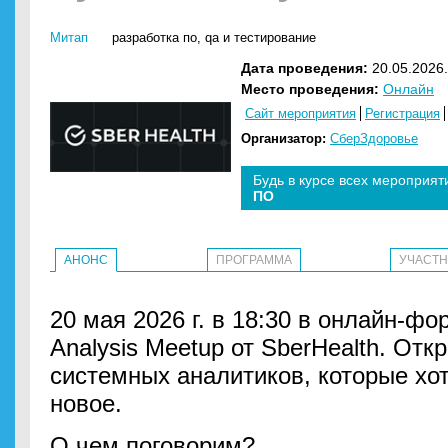
Митап
разработка по
,
qa и тестирование
Дата проведения:
20.05.2026.
Место проведения:
Онлайн
Сайт мероприятия
Регистрация
Организатор:
СберЗдоровье
Будь в курсе всех мероприят
ПО
АНОНС
ПРОГРАММА
УЧАСТ
20 мая 2026 г. в 18:30 в онлайн-ф
Analysis Meetup от SberHealth. От
системных аналитиков, которые хот
новое.
О чем поговорим?