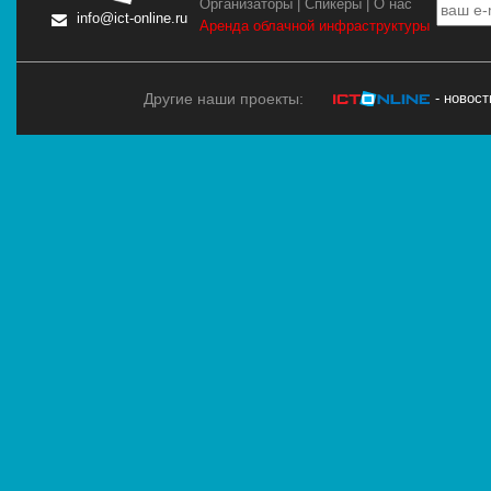
Организаторы
|
Спикеры
|
О нас
info@ict-online.ru
Аренда облачной инфраструктуры
Другие наши проекты:
- новос