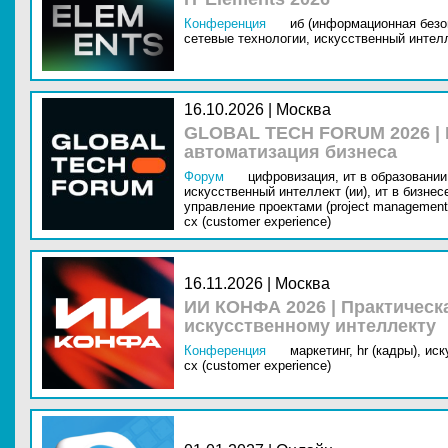
Конференция
иб (информационная безо
сетевые технологии,
искусственный интелл
16.10.2026 | Москва
GLOBAL TECH FORUM 2026 |
автоматизация бизнеса
Форум
цифровизация,
ит в образовании 
искусственный интеллект (ии),
ит в бизнес
управление проектами (project management
cx (customer experience)
16.11.2026 | Москва
ИИ КОНФА 2026 | Практическ
искусственному интеллекту
Конференция
маркетинг,
hr (кадры),
иск
cx (customer experience)