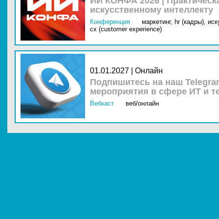
ИИ КОНФА 2026 | Практическ
искусственному интеллекту
Конференция
маркетинг,
hr (кадры),
иск
cx (customer experience)
01.01.2027 | Онлайн
Подпишитесь на наш Telegra
мероприятия в сфере ИТ и т
Вебкаст
веб/онлайн