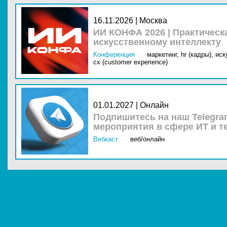
16.11.2026 | Москва
ИИ КОНФА 2026 | Практическ
искусственному интеллекту
Конференция
маркетинг,
hr (кадры),
иск
cx (customer experience)
01.01.2027 | Онлайн
Подпишитесь на наш Telegra
мероприятия в сфере ИТ и т
Вебкаст
веб/онлайн