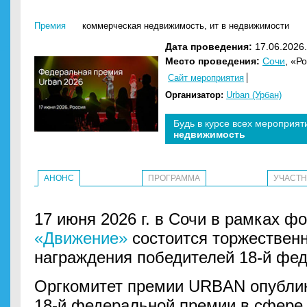
Премия
коммерческая недвижимость
,
ит в недвижимости
Дата проведения:
17.06.2026.
Место проведения:
Сочи
, «Р
Сайт мероприятия
Организатор:
Urban (Урбан)
Будь в курсе всех мероприят
недвижимость
АНОНС
ПРОГРАММА
УЧАСТ
17 июня 2026 г. в Сочи в рамках 
«Движение»
состоится торжествен
награждения победителей 18-й фед
Оргкомитет премии URBAN опублик
18-й федеральной премии в сфере