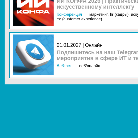
ИИ КОНФА 2026 | Практическ
искусственному интеллекту
Конференция
маркетинг,
hr (кадры),
иск
cx (customer experience)
01.01.2027 | Онлайн
Подпишитесь на наш Telegra
мероприятия в сфере ИТ и т
Вебкаст
веб/онлайн