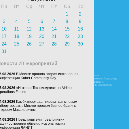
Пн
Вт
Ср
Чт
Пт
Сб
Вс
1
2
3
4
5
6
7
8
9
10
11
12
13
14
15
16
17
18
19
20
21
22
23
24
25
26
27
28
29
30
31
Новости ИТ-мероприятий
6.08.2026
В Москве прошла вторая инженерная
онференция Kuber Community Day
5.08.2026
«Интегро Текнолоджиз» на Airline
perations Forum
4.08.2026
Как бизнесу адаптироваться к новым
иберугрозам: в Москве прошел бизнес-бранч с
ндреем Масаловичем
4.08.2026
Представители предприятий
ашиностроения обменялись опытом на
онференции ЛАНИТ