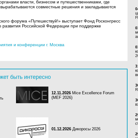
рганами власти, бизнесом и путешественниками, где
, вырабатываются совместные решения и закладываются
0
ц
F
кого форума «Путешествуй!» выступает Фонд Росконгресс
о развития Российской Федерации при поддержке
0
м
а
ятия и конференции г. Москва
0
к
2
3
к
в
жет быть интересно
3
R
12.11.2026
Mice Excellence Forum
(MEF 2026)
ть
3
в
2
м
с
01.12.2026
Дикоросы 2026
2