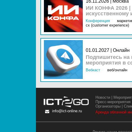
16.11.2026 | Москва
ИИ КОНФА 2026 |
искусственному 
Конференция
маркетин
cx (customer experience)
01.01.2027 | Онлайн
Подпишитесь на 
мероприятия в с
Вебкаст
веб/онлайн
Новости
|
Мероприя
Пресс-мероприятия
Организаторы
|
Спи
info@ict-online.ru
Аренда облачной и
Другие наши проект