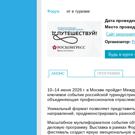
Форум
ит в туризме
Дата проведе
Место провед
Сайт мероприя
Организатор:
Р
Будь в курсе
АНОНС
ПРОГРАММА
10–14 июня 2026 г. в Москве пройдет Меж
ключевое событие российской туриндустри
объединяющая профессионалов отраслевог
Уникальный формат позволяет представить
направлений, продемонстрировать разнооб
Масштабное мультиформатное событие объе
деловую программу. Выставка в рамках Фо
фестиваль создаст яркую эмоциональную а