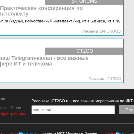
B-FORUMS
 Практическая конференция по
интеллекту
г,
hr (кадры),
искусственный интеллект (ии),
ит в бизнесе,
ит в hr,
Реклама. B-FORUMS
ICT2GO
наш Telegram-канал - все важные
фере ИТ и телекома
Реклама. ICT2GO
тия
Рассылка ICT2GO.ru - все важные мероприятия по ИКТ
керы
|
О нас
нфраструктуры
ы:
- новости ИКТ Москвы и России
- н