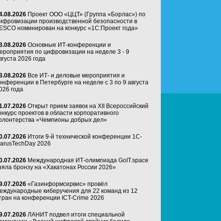
4.08.2026
Проект ООО «ЦЦТ» (Группа «Борлас») по
ифровизации производственной безопасности в
ESCO номинирован на конкурс «1С:Проект года»
3.08.2026
Основные ИТ-конференции и
ероприятия по цифровизации на неделе 3 - 9
вгуста 2026 года
3.08.2026
Все ИТ- и деловые мероприятия и
онференции в Петербурге на неделе с 3 по 9 августа
026 года
1.07.2026
Открыт прием заявок на XII Всероссийский
онкурс проектов в области корпоративного
олонтерства «Чемпионы добрых дел»
0.07.2026
Итоги 9-й технической конференции 1C-
arusTechDay 2026
0.07.2026
Международная ИТ-олимпиада GoIT.space
зяла бронзу на «Хакатонах России 2026»
9.07.2026
«Газинформсервис» провёл
еждународные киберучения для 22 команд из 12
тран на конференции ICT-Crime 2026
9.07.2026
ЛАНИТ подвел итоги специальной