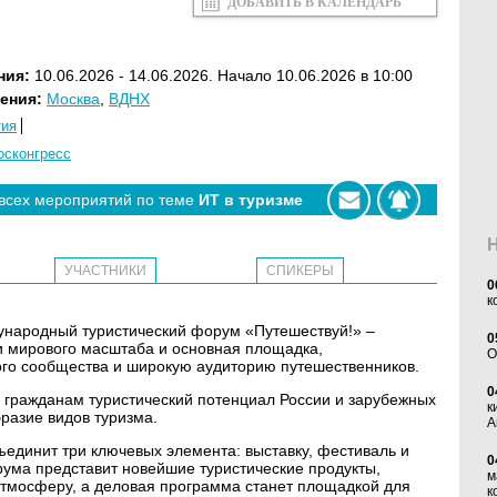
ДОБАВИТЬ В КАЛЕНДАРЬ
ния:
10.06.2026 - 14.06.2026. Начало 10.06.2026 в 10:00
ения:
Москва
,
ВДНХ
тия
осконгресс
 всех мероприятий по теме
ИТ в туризме
УЧАСТНИКИ
СПИКЕРЫ
0
к
дународный туристический форум «Путешествуй!» –
0
и мирового масштаба и основная площадка,
O
о сообщества и широкую аудиторию путешественников.
0
 гражданам туристический потенциал России и зарубежных
к
разие видов туризма.
А
динит три ключевых элемента: выставку, фестиваль и
0
рума представит новейшие туристические продукты,
м
тмосферу, а деловая программа станет площадкой для
к