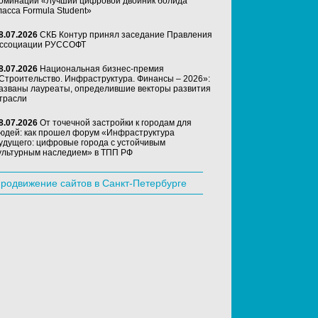
оминации «Лучший цифровой двойник болида
ласса Formula Student»
8.07.2026
СКБ Контур принял заседание Правления
ссоциации РУССОФТ
8.07.2026
Национальная бизнес-премия
Строительство. Инфраструктура. Финансы – 2026»:
азваны лауреаты, определившие векторы развития
трасли
8.07.2026
От точечной застройки к городам для
юдей: как прошел форум «Инфраструктура
удущего: цифровые города с устойчивым
ультурным наследием» в ТПП РФ
родвижение сайтов в Санкт-Петербурге