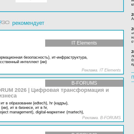
н
к
2
А
рекомендует
2
«
н
о
IT Elements
2
л
ормационная безопасность),
ит-инфраструктура,
б
сственный интеллект (ии)
к
Реклама. IT Elements
П
B-FORUMS
RUM 2026 | Цифровая трансформация и
изнеса
ит в образовании (edtech),
hr (кадры),
(ии),
ит в бизнесе,
ит в hr,
oject management),
digital-маркетинг (martech),
Реклама. B-FORUMS