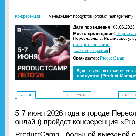
Конференция
менеджмент продуктов (product management)
Дата проведения:
05.06.2026 
Место проведения:
Переслав
Переславль, с. Иванисово, ул.
смотреть на карте
Сайт мероприятия
Организатор:
ProductCamp
Будь в курсе всех мероприят
продуктов (Product Manag
АНОНС
ПРОГРАММА
УЧАСТ
5-7 июня 2026 года в городе Перес
онлайн) пройдет конференция «Pro
ProductCamp - большой выездной c