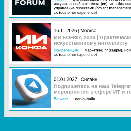
искусственный интеллект (ии),
ит в бизнес
управление проектами (project management
cx (customer experience)
16.11.2026 | Москва
ИИ КОНФА 2026 | Практическ
искусственному интеллекту
Конференция
маркетинг,
hr (кадры),
иск
cx (customer experience)
01.01.2027 | Онлайн
Подпишитесь на наш Telegra
мероприятия в сфере ИТ и т
Вебкаст
веб/онлайн