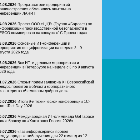
4.08.2026
Представители предприятий
ашиностроения обменялись опытом на
онференции ЛАНИТ
4.08.2026
Проект ООО «ЦЦТ» (Группа «Борлас») по
ифровизации производственной безопасности в
ESCO номинирован на конкурс «1С:Проект года»
3.08.2026
Основные ИТ-конференции и
ероприятия по цифровизации на неделе 3 - 9
вгуста 2026 года
3.08.2026
Все ИТ- и деловые мероприятия и
онференции в Петербурге на неделе с 3 по 9 августа
026 года
1.07.2026
Открыт прием заявок на XII Всероссийский
онкурс проектов в области корпоративного
олонтерства «Чемпионы добрых дел»
0.07.2026
Итоги 9-й технической конференции 1C-
arusTechDay 2026
0.07.2026
Международная ИТ-олимпиада GoIT.space
зяла бронзу на «Хакатонах России 2026»
9.07.2026
«Газинформсервис» провёл
еждународные киберучения для 22 команд из 12