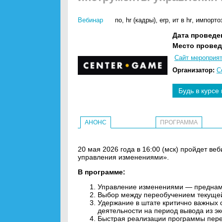
Вебинар
по
,
hr (кадры)
,
erp
,
ит в hr
,
импорто
Дата проведе
Место провед
Сайт мероприя
Организатор:
C
Будь в курсе
АНОНС
ПРОГРАММА
20 мая 2026 года в 16:00 (мск) пройдет в
управления изменениями».
В программе:
Управление изменениями — преднаме
Выбор между переобучением текущей
Удержание в штате критично важных
деятельности на период вывода из э
Быстрая реализации программы пере