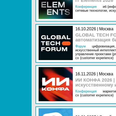
IT Elements 2026
Конференция
иб (инф
сетевые технологии,
иску
16.10.2026 | Москва
GLOBAL TECH FO
автоматизация б
Форум
цифровизация,
искусственный интеллект 
управление проектами (pr
cx (customer experience)
16.11.2026 | Москва
ИИ КОНФА 2026 |
искусственному 
Конференция
маркетин
cx (customer experience)