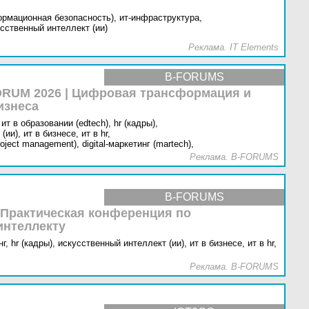
ормационная безопасность),
ит-инфраструктура,
сственный интеллект (ии)
Реклама. IT Elements
B-FORUMS
RUM 2026 | Цифровая трансформация и
изнеса
ит в образовании (edtech),
hr (кадры),
(ии),
ит в бизнесе,
ит в hr,
oject management),
digital-маркетинг (martech),
Реклама. B-FORUMS
B-FORUMS
 Практическая конференция по
интеллекту
г,
hr (кадры),
искусственный интеллект (ии),
ит в бизнесе,
ит в hr,
Реклама. B-FORUMS