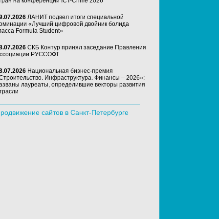
тран на конференции ICT-Crime 2026
9.07.2026
ЛАНИТ подвел итоги специальной
оминации «Лучший цифровой двойник болида
ласса Formula Student»
8.07.2026
СКБ Контур принял заседание Правления
ссоциации РУССОФТ
8.07.2026
Национальная бизнес-премия
Строительство. Инфраструктура. Финансы – 2026»:
азваны лауреаты, определившие векторы развития
трасли
родвижение сайтов в Санкт-Петербурге