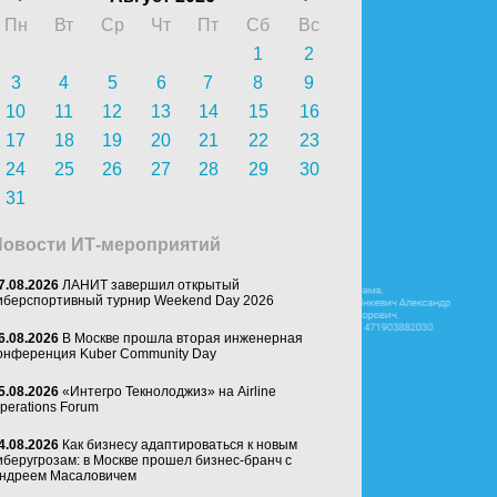
Пн
Вт
Ср
Чт
Пт
Сб
Вс
1
2
3
4
5
6
7
8
9
10
11
12
13
14
15
16
17
18
19
20
21
22
23
24
25
26
27
28
29
30
31
Новости ИТ-мероприятий
7.08.2026
ЛАНИТ завершил открытый
иберспортивный турнир Weekend Day 2026
6.08.2026
В Москве прошла вторая инженерная
онференция Kuber Community Day
5.08.2026
«Интегро Текнолоджиз» на Airline
perations Forum
4.08.2026
Как бизнесу адаптироваться к новым
иберугрозам: в Москве прошел бизнес-бранч с
ндреем Масаловичем