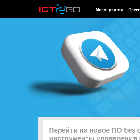
HTTP/1.0 200 OK Cache-Control: no-cache, private Date: Sun, 09
Мероприятия
Прес
Перейти на новое ПО без 
инструменты управления