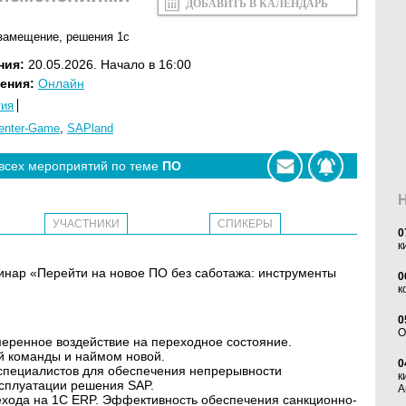
ДОБАВИТЬ В КАЛЕНДАРЬ
замещение
,
решения 1с
ния:
20.05.2026. Начало в 16:00
ения:
Онлайн
тия
enter-Game
,
SAPland
 всех мероприятий по теме
ПО
УЧАСТНИКИ
СПИКЕРЫ
0
к
ебинар «Перейти на новое ПО без саботажа: инструменты
0
к
0
O
ренное воздействие на переходное состояние.
 команды и наймом новой.
0
 специалистов для обеспечения непрерывности
к
ксплуатации решения SAP.
А
хода на 1С ERP. Эффективность обеспечения санкционно-