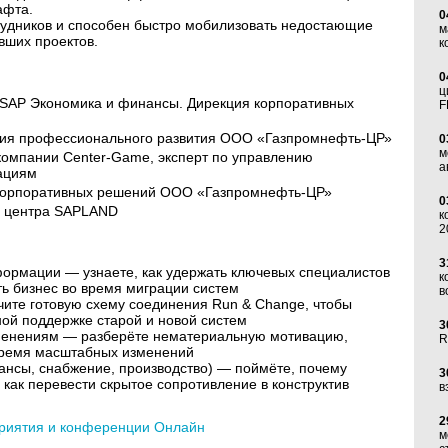
афта.
0
рудников и способен быстро мобилизовать недостающие
м
вших проектов.
к
0
ц
 SAP Экономика и финансы. Дирекция корпоративных
F
ения профессионального развития ООО «Газпромнефть-ЦР»
0
м
омпании Center-Game, эксперт по управлению
а
ациям
 корпоративных решений ООО «Газпромнефть-ЦР»
0
о центра SAPLAND
к
2
3
ормации — узнаете, как удержать ключевых специалистов
к
ть бизнес во время миграции систем
в
те готовую схему соединения Run & Change, чтобы
ой поддержке старой и новой систем
3
менениям — разберёте нематериальную мотивацию,
R
время масштабных изменений
ансы, снабжение, производство) — поймёте, почему
3
как перевести скрытое сопротивление в конструктив
в
2
риятия и конференции Онлайн
м