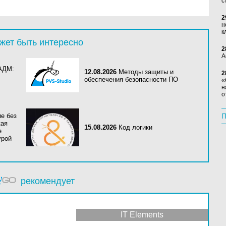
с
2
н
к
жет быть интересно
2
А
АДМ:
12.08.2026
Методы защиты и
2
обеспечения безопасности ПО
«
н
о
е без
П
кая
15.08.2026
Код логики
е
урой
рекомендует
IT Elements