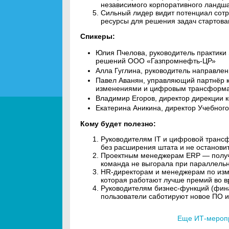
независимого корпоративного ландш
Сильный лидер видит потенциал сот
ресурсы для решения задач стартова
Спикеры:
Юлия Пчелова, руководитель практики
решений ООО «Газпромнефть-ЦР»
Алла Гуглина, руководитель направл
Павел Аванян, управляющий партнёр к
изменениями и цифровым трансформ
Владимир Егоров, директор дирекции
Екатерина Аникина, директор Учебног
Кому будет полезно:
Руководителям IT и цифровой трансф
без расширения штата и не останови
Проектным менеджерам ERP — получи
команда не выгорала при параллельн
HR-директорам и менеджерам по из
которая работают лучше премий во 
Руководителям бизнес-функций (фин
пользователи саботируют новое ПО и 
Еще ИТ-мероп