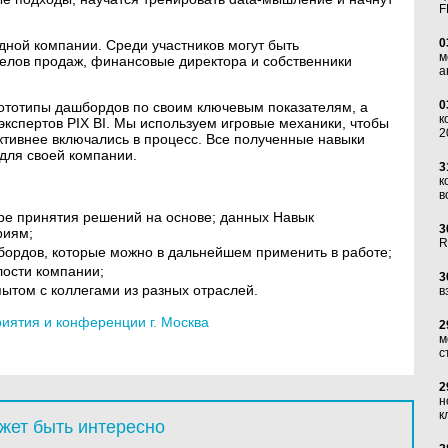
F
0
дной компании. Среди участников могут быть
м
делов продаж, финансовые директора и собственники
а
0
рототипы дашбордов по своим ключевым показателям, а
к
экспертов PIX BI. Мы используем игровые механики, чтобы
2
ктивнее включались в процесс. Все полученные навыки
для своей компании.
3
к
в
туре принятия решений на основе; данных Навык
3
риям;
R
ордов, которые можно в дальнейшем применить в работе;
ости компании;
3
пытом с коллегами из разных отраслей.
в
ятия и конференции г. Москва
2
м
с
2
н
к
жет быть интересно