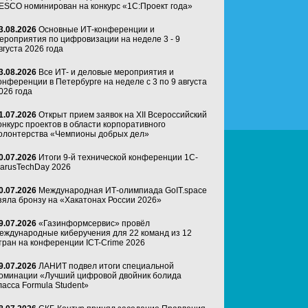
ESCO номинирован на конкурс «1С:Проект года»
3.08.2026
Основные ИТ-конференции и
ероприятия по цифровизации на неделе 3 - 9
вгуста 2026 года
3.08.2026
Все ИТ- и деловые мероприятия и
онференции в Петербурге на неделе с 3 по 9 августа
026 года
1.07.2026
Открыт прием заявок на XII Всероссийский
онкурс проектов в области корпоративного
олонтерства «Чемпионы добрых дел»
0.07.2026
Итоги 9-й технической конференции 1C-
arusTechDay 2026
0.07.2026
Международная ИТ-олимпиада GoIT.space
зяла бронзу на «Хакатонах России 2026»
9.07.2026
«Газинформсервис» провёл
еждународные киберучения для 22 команд из 12
тран на конференции ICT-Crime 2026
9.07.2026
ЛАНИТ подвел итоги специальной
оминации «Лучший цифровой двойник болида
ласса Formula Student»