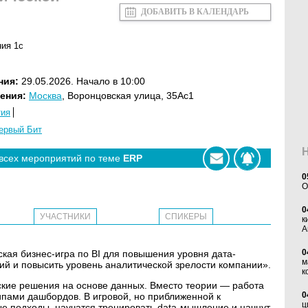
ДОБАВИТЬ В КАЛЕНДАРЬ
ия 1с
ния:
29.05.2026. Начало в 10:00
ения:
Москва
, Воронцовская улица, 35Ас1
тия
ервый Бит
 всех мероприятий по теме
ERP
0
O
0
УЧАСТНИКИ
СПИКЕРЫ
к
А
0
еская бизнес-игра по BI для повышения уровня дата-
м
ий и повысить уровень аналитической зрелости компании».
к
ские решения на основе данных. Вместо теории — работа
0
ипами дашбордов. В игровой, но приближенной к
ц
е подходы, научатся тренировать data‑мышление и начнут