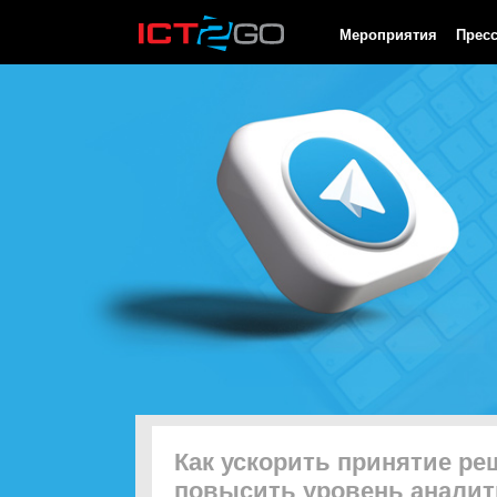
HTTP/1.0 200 OK Cache-Control: no-cache, private Date: Thu, 06
Мероприятия
Прес
Как ускорить принятие ре
повысить уровень аналит