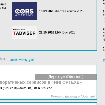
2
А
иция
ансы
18.09.2026
Жёлтая конфа 2026
2
«
н
о
2
22.10.2026
ERP Day 2026
л
б
к
2
2
рекомендует
П
Директум (Directum)
рпоративных сервисов в «ИНГОРТЕХЕ»
я (бизнес-приложения),
ит в бизнесе
Реклама. Директум (Directum)