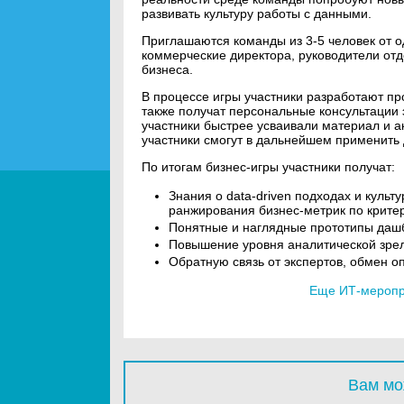
развивать культуру работы с данными.
Приглашаются команды из 3-5 человек от о
коммерческие директора, руководители от
бизнеса.
В процессе игры участники разработают п
также получат персональные консультации 
участники быстрее усваивали материал и а
участники смогут в дальнейшем применить 
По итогам бизнес-игры участники получат:
Знания о data-driven подходах и куль
ранжирования бизнес-метрик по крите
Понятные и наглядные прототипы дашб
Повышение уровня аналитической зрел
Обратную связь от экспертов, обмен о
Еще ИТ-меропри
Вам мо