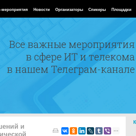
 Aug 2026 06:26:55 GMT
с-мероприятия
Новости
Организаторы
Спикеры
Площадки
шений и
ической