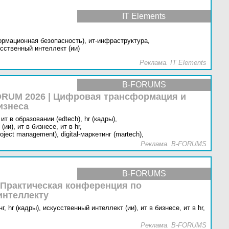
IT Elements
ормационная безопасность),
ит-инфраструктура,
сственный интеллект (ии)
Реклама. IT Elements
B-FORUMS
RUM 2026 | Цифровая трансформация и
изнеса
ит в образовании (edtech),
hr (кадры),
(ии),
ит в бизнесе,
ит в hr,
oject management),
digital-маркетинг (martech),
Реклама. B-FORUMS
B-FORUMS
 Практическая конференция по
интеллекту
г,
hr (кадры),
искусственный интеллект (ии),
ит в бизнесе,
ит в hr,
Реклама. B-FORUMS