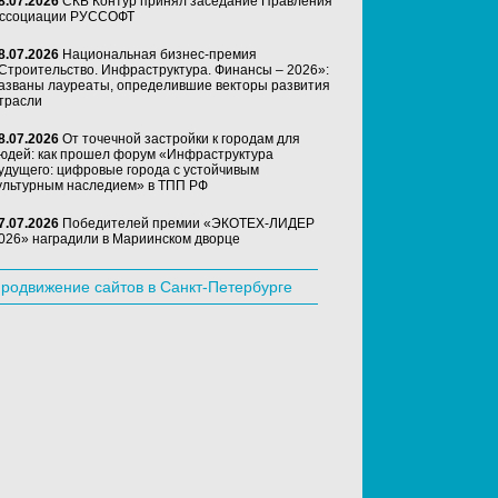
8.07.2026
СКБ Контур принял заседание Правления
ссоциации РУССОФТ
8.07.2026
Национальная бизнес-премия
Строительство. Инфраструктура. Финансы – 2026»:
азваны лауреаты, определившие векторы развития
трасли
8.07.2026
От точечной застройки к городам для
юдей: как прошел форум «Инфраструктура
удущего: цифровые города с устойчивым
ультурным наследием» в ТПП РФ
7.07.2026
Победителей премии «ЭКОТЕХ-ЛИДЕР
026» наградили в Мариинском дворце
родвижение сайтов в Санкт-Петербурге