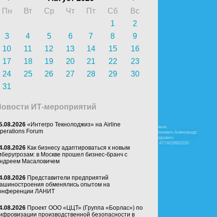
Пн
Вт
Ср
Чт
Пт
Сб
Вс
1
2
3
4
5
6
7
8
9
10
11
12
13
14
15
16
17
18
19
20
21
22
23
24
25
26
27
28
29
30
31
Новости ИТ-мероприятий
5.08.2026
«Интегро Текнолоджиз» на Airline
perations Forum
4.08.2026
Как бизнесу адаптироваться к новым
иберугрозам: в Москве прошел бизнес-бранч с
ндреем Масаловичем
4.08.2026
Представители предприятий
ашиностроения обменялись опытом на
онференции ЛАНИТ
4.08.2026
Проект ООО «ЦЦТ» (Группа «Борлас») по
ифровизации производственной безопасности в