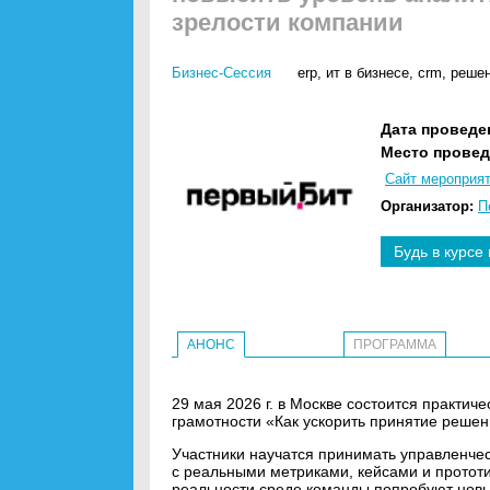
зрелости компании
Бизнес-Сессия
erp
,
ит в бизнесе
,
crm
,
решен
Дата проведе
Место провед
Сайт мероприя
Организатор:
П
Будь в курсе
АНОНС
ПРОГРАММА
29 мая 2026 г. в Москве состоится практич
грамотности «Как ускорить принятие решен
Участники научатся принимать управленче
с реальными метриками, кейсами и протот
реальности среде команды попробуют новы