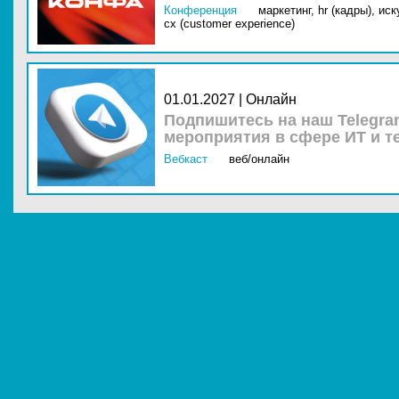
Конференция
маркетинг,
hr (кадры),
иск
cx (customer experience)
01.01.2027 | Онлайн
Подпишитесь на наш Telegra
мероприятия в сфере ИТ и т
Вебкаст
веб/онлайн